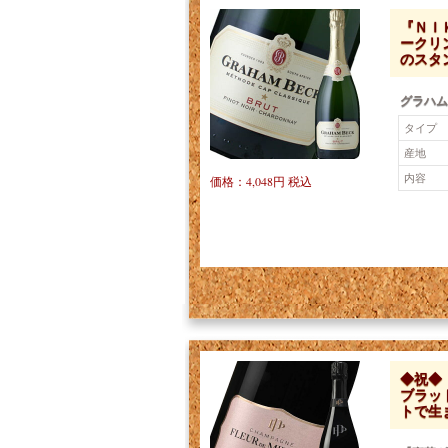
『ＮＩ
ークリ
のスタ
グラハム
タイプ
産地
内容
価格：4,048円 税込
◆祝◆
ブラッ
トで生