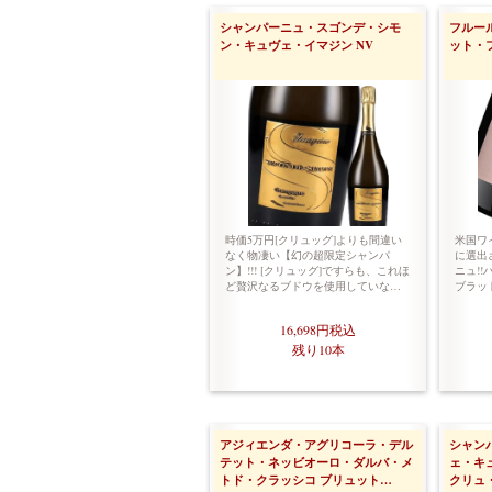
シャンパーニュ・スゴンデ・シモ
フルー
ン・キュヴェ・イマジン NV
ット・
時価5万円[クリュッグ]よりも間違い
米国ワ
なく物凄い【幻の超限定シャンパ
に選出
ン】!!! [クリュッグ]ですらも、これほ
ニュ!
ど贅沢なるブドウを使用していな…
ブラッ
16,698円
税込
残り10本
アジィエンダ・アグリコーラ・デル
シャン
テット・ネッビオーロ・ダルバ・メ
ェ・キ
トド・クラッシコ ブリュット…
クリュ・