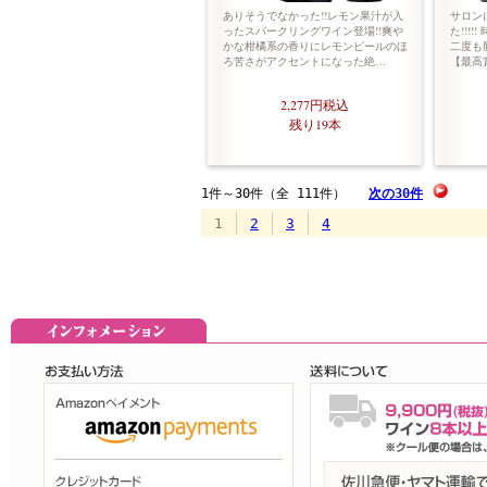
ありそうでなかった!!レモン果汁が入
サロンに
ったスパークリングワイン登場!!爽や
た!!!
かな柑橘系の香りにレモンピールのほ
二度も
ろ苦さがアクセントになった絶…
【最高
2,277円
税込
残り19本