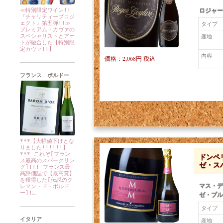
ロジャー
≪特別限定ワイン!!
『チャリティープロジ
ェクト』第五弾!!≫
タイプ
プレミアム・カヴァの
産地
スペシャリストとアー
トが融合した【特別限
定カヴァ!!】
内容
価格：2,068円 税込
フランス ボルドー
***【大幅値下げとな
りました!!!!!!】
*** これぞ[フラン
ドンペリ
ス最高のスパークリン
ゼ・ス
グ]!!! フランス最
高評価誌で【最高賞】
を獲得した[伝説のク
マス・デ
レマン・ド・ボルド
ー]!…
ゼ・ブルッ
タイプ
イタリア
産地