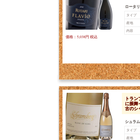
ロータリ
タイプ
産地
内容
価格：5,038円 税込
トラン
に振舞
古のシ
シュラム
タイプ
産地