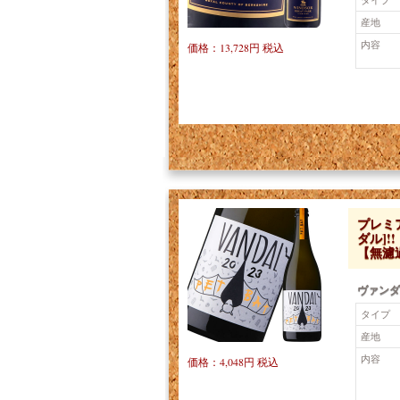
産地
内容
価格：13,728円 税込
プレミ
ダル]
【無濾
ヴァンダ
タイプ
産地
内容
価格：4,048円 税込