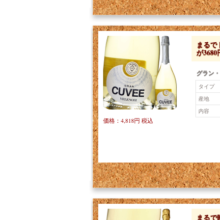
まるでド
が3680円
グラン・
タイプ
産地
内容
価格：4,818円 税込
まるで時