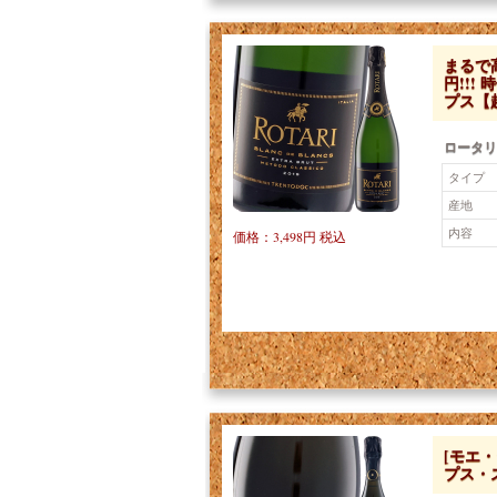
まるで
円!!!
プス【
ロータリ
タイプ
産地
内容
価格：3,498円 税込
[モエ
プス・ス