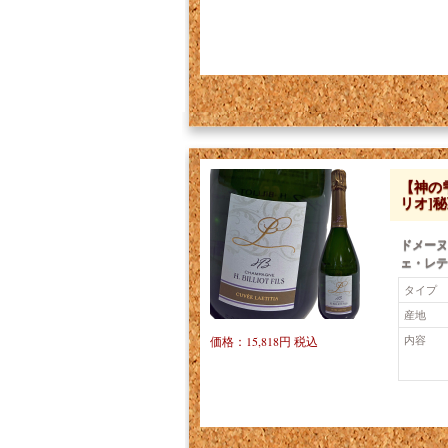
【神の
リオ]
ドメーヌ
ェ・レテ
タイプ
産地
内容
価格：15,818円 税込