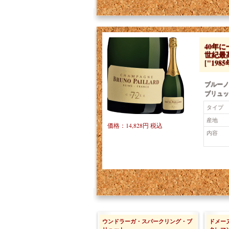
40年に
世紀最
["19
ブルーノ
ブリュッ
タイプ
産地
価格：14,828円 税込
内容
ウンドラーガ・スパークリング・ブ
ドメー