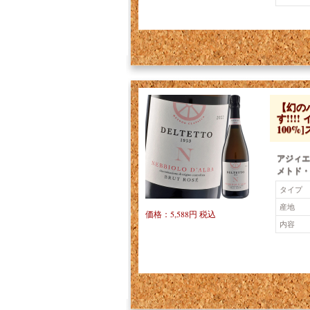
【幻の
す!!!
100%]
アジィエ
メトド・
タイプ
産地
価格：5,588円 税込
内容