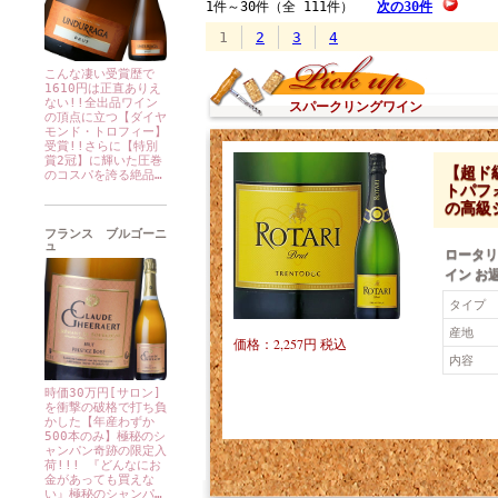
こんな凄い受賞歴で
1610円は正直ありえ
ない!!全出品ワイン
スパークリングワイン
の頂点に立つ【ダイヤ
モンド・トロフィー】
受賞!!さらに【特別
賞2冠】に輝いた圧巻
【超ド
のコスパを誇る絶品…
トパフ
の高級
フランス ブルゴーニ
ュ
ロータリ
イン お返
タイプ
産地
価格：2,257円 税込
内容
時価30万円[サロン]
を衝撃の破格で打ち負
かした【年産わずか
500本のみ】極秘のシ
ャンパン奇跡の限定入
荷!!! 『どんなにお
金があっても買えな
い』極秘のシャンパ…