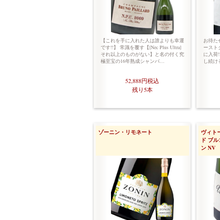
【これを手に入れた人は誰よりも幸運
お待たせ
です!!】 常識を覆す【[Nec Plus Ultra]
ースト
それ以上のものがない】と名の付く究
に入荷!
極至宝の16年熟成シャンパ…
し続け
52,888円
税込
残り5本
ゾーニン・リモネート
ヴィト
ド ブ
ン NV