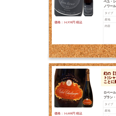
ペユ・シ
ノワール
タイプ
産地
価格：14,938円 税込
内容
幻の【
ト]シ
ことに
ロベール
ブラン・
タイプ
産地
価格：14,608円 税込