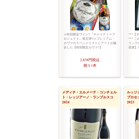
≪特別限定ワイン!!『チャリティープ
***【
ロジェクト』第五弾!!≫プレミアム・
*** 
カヴァのスペシャリストとアートが融
リング]
合した【特別限定カヴァ!!】
高賞】
2,838円
税込
残り1本
メディチ・エルメーテ・コンチェル
ルッジ
ト・レッジアーノ・ランブルスコ
プロセ
2024
2023