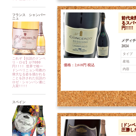
フランス シャンパー
前代未聞
ニュ
るスパ
円!!!!!
メディチ
2024
タイプ
これぞ【伝説のドンペ
産地
リ・ロゼ】が7080
価格：2,618円 税込
円!!!! 世界で唯一
内容
ドンペリニョン司教の
偉大なる姿を描かれる
ことを許された伝説の
ロゼ・シャンパン遂に
入荷!!!!
スペイン
[ドンペ
圧勝し