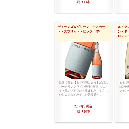
残り13本
デューンズ＆グリーン・モスカー
ル・ク
ト・スプリット・ピック NV
ン・ド
ロン 20
世界で最も【タイ料理に合う】絶品ス
まるで
パークリングワイン登場!!完熟マスカ
格598
ット系のブドウから生まれた、やさし
シャンパ
い甘みとみずみずしい果実感が…
2,288円
税込
残り20本