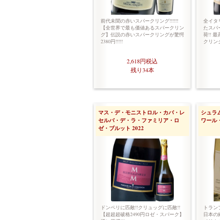
前代未聞の赤いスパークリング!!!!!!
全イタ
【全世界で最も価値あるスパークリン
たスパ
グ】伝説の赤いスパークリングが驚愕
荷!!
2380円!!!!!
クリン
2,618円
税込
残り34本
マス・デ・モニストロル・カバ・レ
シュラ
セルバ・デ・ラ・ファミリア・ロ
ワール・
ゼ・ブルット 2022
ドンペリに匹敵!!クリュッグに匹敵!!
トラン
【超超超破格2490円ロゼ・スパーク】
日本の