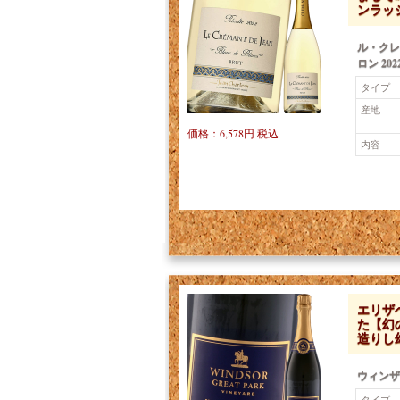
ンラッ
ル・クレ
ロン 202
タイプ
産地
価格：6,578円 税込
内容
エリザ
た【幻
造りし
ウィンザ
タイプ