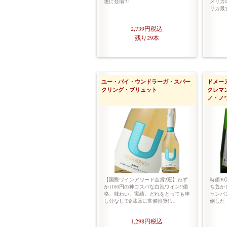
遂に登場!!!
メリカの
リカ最
2,739円
税込
残り29本
ユー・バイ・ウンドラーガ・スパー
ドメー
クリング・ブリュット
クレマ
ノ・ノ
【国際ワインアワード金賞2冠】わず
時価3
か1180円の神コスパな白泡ワイン!!価
ち負か
格、味わい、実績、どれをとっても申
ャンパン
し分なし!!冷蔵庫に常備推奨!!…
倒した
1,298円
税込