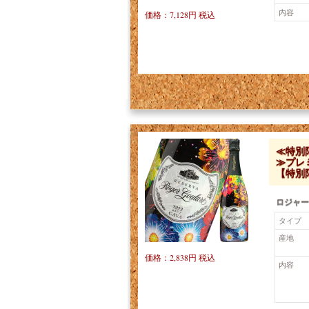
内容
価格：7,128円 税込
≪特別
≫プレ
【特別
ロジャー
タイプ
産地
価格：2,838円 税込
内容