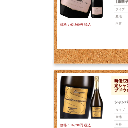
【豪華ギ
タイプ
産地
内容
価格：63,360円 税込
時価5
定シャ
ブドウ
シャンパ
タイプ
産地
内容
価格：16,698円 税込