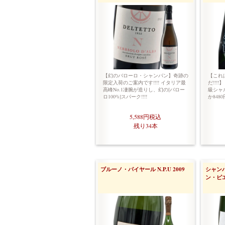
【幻のバローロ・シャンパン】奇跡の
【これ
限定入荷のご案内です!!!! イタリア最
だ!!!
高峰No.1凄腕が造りし、幻の[バロー
級シャ
ロ100%]スパーク!!!!
か84
5,588円
税込
残り34本
ブルーノ・パイヤール N.P.U 2009
シャン
ン・ピ