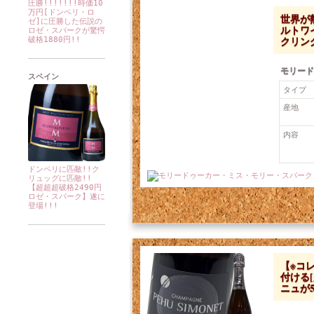
圧勝!!!!!!!時価10
万円[ドンペリ・ロ
世界が
ゼ]に圧勝した伝説の
ルトワ
ロゼ・スパークが驚愕
クリン
破格1880円!!
モリード
スペイン
タイプ
産地
内容
ドンペリに匹敵!!ク
リュッグに匹敵!!
【超超超破格2490円
価格：4,609円 税込
ロゼ・スパーク】遂に
登場!!!
【※コ
付ける
ニュが