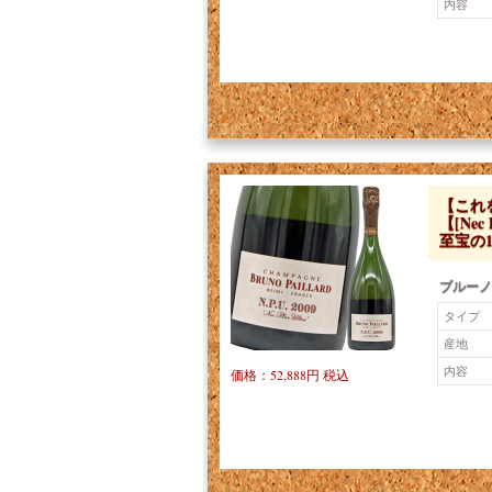
内容
【これ
【[Ne
至宝の
ブルーノ・
タイプ
産地
内容
価格：52,888円 税込