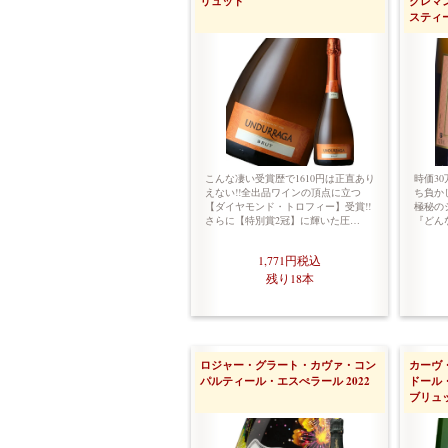
リュット
クレマ
スティ
こんな凄い受賞歴で1610円は正直あり
時価3
えない!!全出品ワインの頂点に立つ
ち負か
【ダイヤモンド・トロフィー】受賞!!
極秘の
さらに【特別賞2冠】に輝いた圧…
『どん
1,771円
税込
残り18本
ロジャー・グラート・カヴァ・コン
カーヴ
パルティール・エスぺラール 2022
ドール
ブリュッ