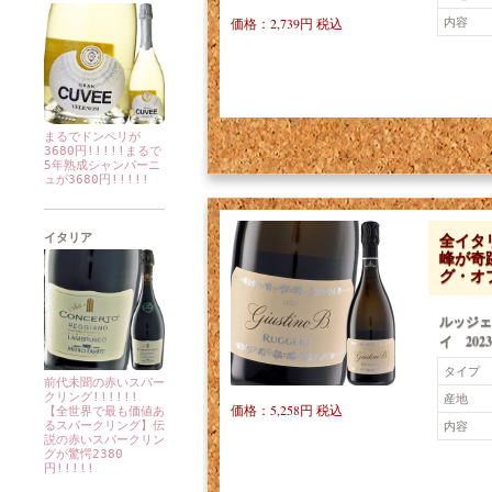
内容
価格：2,739円 税込
まるでドンペリが
3680円!!!!!まるで
5年熟成シャンパーニ
ュが3680円!!!!!
全イタ
イタリア
峰が奇
グ・オ
ルッジェ
イ 2023
タイプ
前代未聞の赤いスパー
クリング!!!!!!
産地
価格：5,258円 税込
【全世界で最も価値あ
内容
るスパークリング】伝
説の赤いスパークリン
グが驚愕2380
円!!!!!