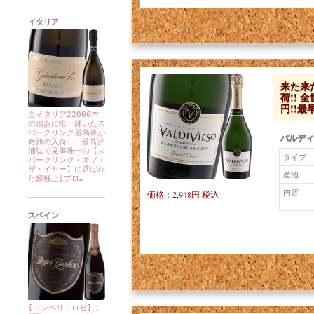
イタリア
来た来
荷!! 
円!!
全イタリア22000本
の頂点に唯一輝いたス
パークリング最高峰が
バルディ
奇跡の入荷!! 最高評
価誌で見事唯一の【ス
タイプ
パークリング・オブ・
ザ・イヤー】に選ばれ
産地
た超極上[プロ…
内容
価格：2,948円 税込
スペイン
[ドンペリ・ロゼ]に