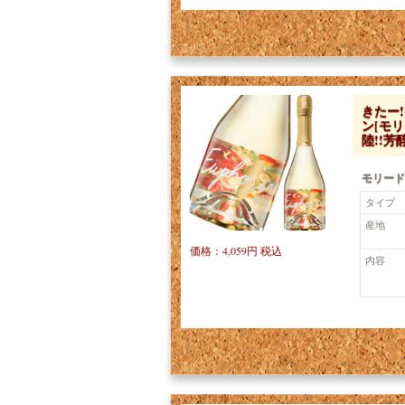
きたー
ン[モ
陸!!
モリード
タイプ
産地
価格：4,059円 税込
内容