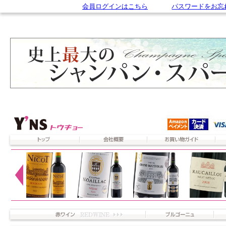
会員ログインはこちら
パスワードをお忘