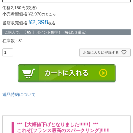
小売希望価格
¥
2,970
のところ
¥
2,398
当店販売価格
税込
ご購入で、【
65
】 ポイント獲得！（毎日5％還元）
在庫数
31
お気に入りに登録する
返品特約について
***【大幅値下げとなりました!!!!!!】***
これぞ[フランス最高のスパークリング]!!!!!!