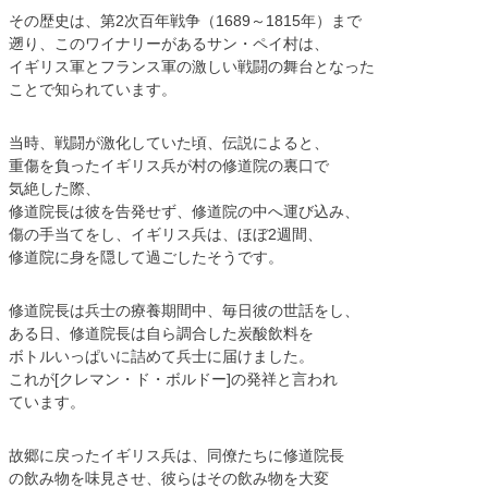
その歴史は、第2次百年戦争（1689～1815年）まで
遡り、このワイナリーがあるサン・ペイ村は、
イギリス軍とフランス軍の激しい戦闘の舞台となった
ことで知られています。
当時、戦闘が激化していた頃、伝説によると、
重傷を負ったイギリス兵が村の修道院の裏口で
気絶した際、
修道院長は彼を告発せず、修道院の中へ運び込み、
傷の手当てをし、イギリス兵は、ほぼ2週間、
修道院に身を隠して過ごしたそうです。
修道院長は兵士の療養期間中、毎日彼の世話をし、
ある日、修道院長は自ら調合した炭酸飲料を
ボトルいっぱいに詰めて兵士に届けました。
これが[クレマン・ド・ボルドー]の発祥と言われ
ています。
故郷に戻ったイギリス兵は、同僚たちに修道院長
の飲み物を味見させ、彼らはその飲み物を大変