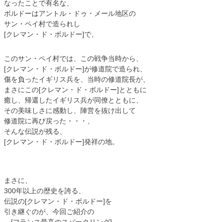
なったことで有名な、
ボルドーはアントル・ドゥ・メール地区の
サン・ペイ村で造られし
[クレマン・ド・ボルドー]で、
このサン・ペイ村では、この戦争当時から、
[クレマン・ド・ボルドー]が修道院で造られ、
傷を負ったイギリス兵を、当時の修道院長が、
まさにこの[クレマン・ド・ボルドー]とともに
癒し、帰還したイギリス兵が同僚とともに、
その美味しさに感動し、陣営を抜け出して
修道院に再び戻った・・・、
そんな伝説が残る、
[クレマン・ド・ボルドー]発祥の地。
まさに、
300年以上の歴史を誇る、
伝説の[クレマン・ド・ボルドー]を
引き継ぐのが、今回ご紹介の
[フランス最高のスパークリング]