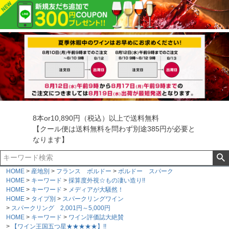
8本or10,890円（税込）以上で送料無料
【クール便は送料無料を問わず別途385円が必要と
なります】
HOME
産地別
フランス ボルドー
ボルドー スパーク
HOME
キーワード
採算度外視☆もの凄い造り!!
HOME
キーワード
メディアが大騒然！
HOME
タイプ別
スパークリングワイン
スパークリング 2,001円～5,000円
HOME
キーワード
ワイン評価誌大絶賛
【ワイン王国五つ星★★★★★】!!