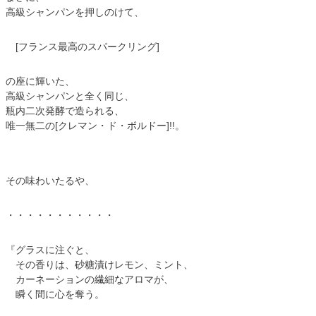
高級シャンパンを押しのけて、
[フランス最高のスパークリング]
の座に輝いた、
高級シャンパンと全く同じ、
瓶内二次発酵で造られる、
唯一無二の[クレマン・ド・ボルドー]!!。
その味わいたるや、
・・・・・・・・・・・
『グラスに注ぐと、
その香りは、砂糖漬けレモン、ミント、
カーネーションの繊細なアロマが、
瞬く間に心を奪う。