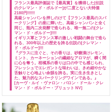
フランス最高評価誌で【最高賞】を獲得した[伝説
のクレマン・ド・ボルドー]が二度とない大特価
2180円!!!!!!
高級シャンパンを押しのけて【フランス最高のスパ
ークリング】の座に輝いた、高級シャンパンと全く
同じ、瓶内二次発酵で造られる、唯一無二の[クレ
マン・ド・ボルドー]!!!!
イギリス軍とフランス軍の激しい戦闘の舞台で造ら
れる、300年以上の歴史を誇る伝説の[クレマン・
ド・ボルドー]!!!
『グラスに注ぐと、その香りは、砂糖漬けレモン、
ミント、カーネーションの繊細なアロマが、瞬く間
に心を奪う。柑橘系の香りは口の中でも感じられ、
フレッシュでエレガントな味わいは、きめ細やかな
舌触りと心地よい余韻を誇る。実に生き生きとし
た、魅力的なスパークリングワインである。』
[カーヴ・ルイ・ヴァロン・バロン・ドール・クレ
マン・ド・ボルドー・ブリュット NV]