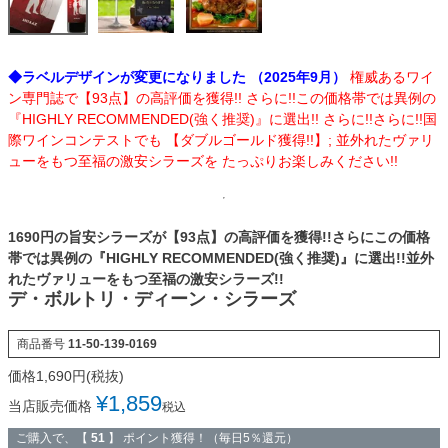
◆ラベルデザインが変更になりました （2025年9月）
権威あるワイ
ン専門誌で【93点】の高評価を獲得!! さらに!!この価格帯では異例の
『HIGHLY RECOMMENDED(強く推奨)』に選出!! さらに!!さらに!!国
際ワインコンテストでも 【ダブルゴールド獲得!!】; 並外れたヴァリ
ューをもつ至福の激安シラーズを たっぷりお楽しみください!!
1690円の旨安シラーズが【93点】の高評価を獲得!!さらにこの価格
帯では異例の『HIGHLY RECOMMENDED(強く推奨)』に選出!!並外
れたヴァリューをもつ至福の激安シラーズ!!
デ・ボルトリ・ディーン・シラーズ
商品番号
11-50-139-0169
¥
1,859
当店販売価格
税込
ご購入で、【
51
】 ポイント獲得！（毎日5％還元）