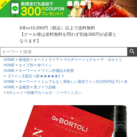
8本or10,890円（税込）以上で送料無料
【クール便は送料無料を問わず別途385円が必要と
なります】
HOME
産地別
オーストラリア
マルチリージョナル
デ・ボルトリ
HOME
タイプ別
赤ワイン
HOME
キーワード
ワイン評価誌大絶賛
【ワイン王国五つ星★★★★★】!!
HOME
キーワード
とんでもなく美味しい激安ワイン!!(1500円以下)
赤
HOME
品種別
黒ブドウ品種
5大シャトー匹敵?!カベルネ・ソーヴィニヨン