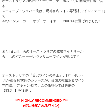
オーストラリアの名門ワイナリー、デ・ボルトリの醸造責任者であ
る
スティーブ・ウェバー氏は、現地有名ワイン専門誌[ワインステート]
で
<<ワインメーカー・オブ・ザ・イヤー 2007>>に選ばれました!!
また!!また!!、あのオーストラリアの銘醸ワイナリーか
ら、ものすごーーーいヴァリューワインが登場です!!!
オーストラリアの『旨安ワインの帝王』、[デ・ボルト
リ]が造る1690円のシラーズが、英国の権威あるワイン
専門誌、[デキャンタ]で、この価格帯では異例の
【93点!!】を獲得し、
**** HIGHLY RECOMMENDED ****
(特に推奨されるワイン)