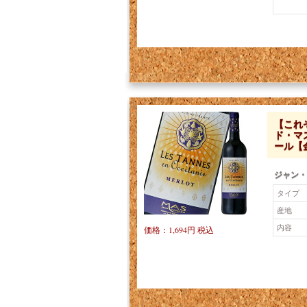
【これ
ド・マ
ール【
ジャン・
タイプ
産地
内容
価格：1,694円 税込