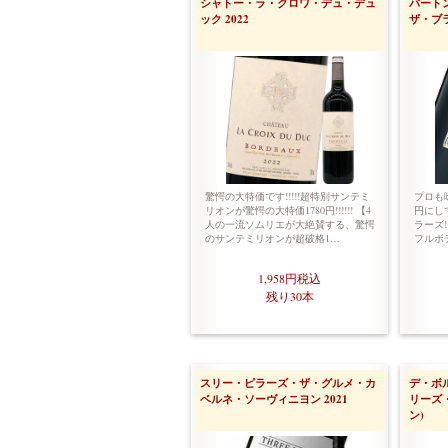
シャトー・ラ・クロワ・デュ・デュ
バート
ック 2022
ザ・ブ
驚愕の大特価です!!!!!超特別サンテミ
プロも唸
リオンが驚愕の大特価1780円!!!!!! 【4
円にし
人の一流ソムリエが大絶賛する、驚愕
ラーズ
のサンテミリオンが超破格1…
フルボ
1,958円
税込
残り30本
スリー・ピラーズ・ザ・グルメ・カ
デ・ボ
ベルネ・ソーヴィニヨン 2021
リーズ
ン)