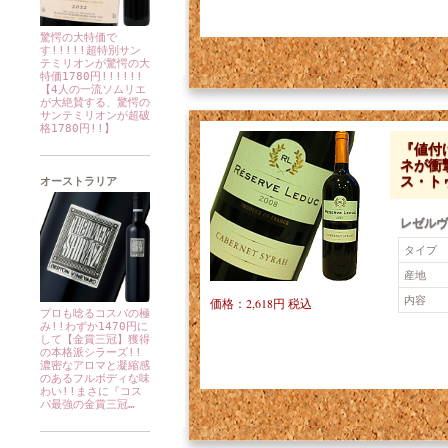
驚愕の大特価で
す!!!!!超特別サン
テミリオンが驚愕の大
特価1780円!!!!!!
【4人の一流ソムリエ
が大絶賛する、驚愕の
サンテミリオンが超破
格1780円!!】
『値付
ネが衝撃
ス・トゥ
オーストラリア
レゼルヴ
タイプ
産地
内容
価格：2,618円 税込
プロも唸るコスパの極
み!!わずか1470円に
して【金賞三冠】獲得
の本格派シラーズ!!
濃密なアロマと凝縮感
のあるフルボディな味
わい!!まさに『コス
パ最強の金賞三冠…