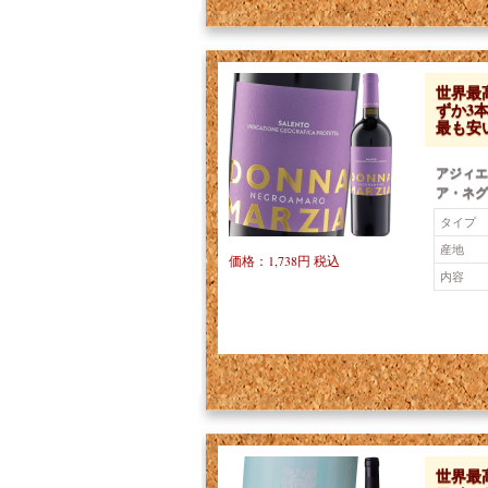
世界最高
ずか3
最も安
アジィエ
ア・ネグ
タイプ
産地
価格：1,738円 税込
内容
世界最高