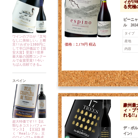
ィが19
る究極
ビーニャ
ル 2024
タイプ
ワインのプロが『文句
なしに美味しい』と断
産地
価格：2,178円 税込
言!!わずか1380円に
内容
して辛口評価誌で【旨
安大賞】受賞!!世界
最大級の国際コンクー
ルで金賞受賞!!今い
ちばん信頼できる…
スペイン
豪州最
ィ・ブ
れる!
超大特価です!!【比
類なきコストパフォー
デ・ボル
マンス】 【王冠】輝
イン)
く「Realレアル」王
のワイン72ヶ月熟成