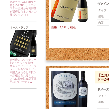
絶品カベルネ100％が
ヴァイン
驚きの1280円!!テイ
スター全員から高評価
タイプ
を獲得したホンモノの
極旨ワイン!!!
産地
内容
価格：2,288円 税込
オーストラリア
豪州最大のワイナリー
[デ・ボルトリ]から
サステナビリティ・ブ
ランドが新登場!!『6
本購入されると1本の
【これ
木が植えられる!!』
ドーが1
さらに動物性食品不使
用の[ヴィーガン…
ドメーヌ
タイプ
産地