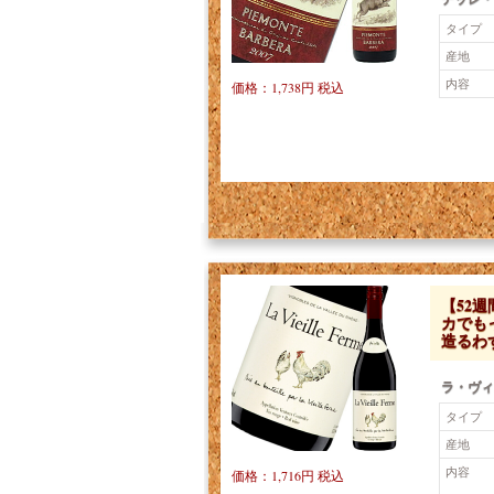
タイプ
産地
内容
価格：1,738円 税込
【52
カでも
造るわず
ラ・ヴィ
タイプ
産地
内容
価格：1,716円 税込