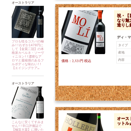
オーストラリア
祝・【
なり魅
造りし
ディ・マ
プロも唸るコスパの極
タイプ
み!!わずか1470円に
して【金賞二冠】の本
産地
格派カベルネ・ソーヴ
ィニヨン!!濃密なア
内容
価格：2,321円 税込
ロマと凝縮感のあるフ
ルボディな味わい!!
【エイジングケア…
オーストラリア
オース
ットル』
こんなに安くてすみま
せん!!辛口評価誌で
【極旨大賞】に輝いた