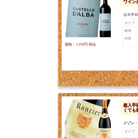
ワインが
カステロ
タイプ
産地
内容
価格：1,958円 税込
超入手
くても
メゾン・
タイプ