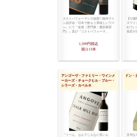
コストパフォーマンス抜群!! 国内ワイ
【52週
ン品評会『日本で飲もう美味しいワイ
スワイ
ン』にて『金賞（専門家・愛好家部
れてい
門）』及び『コストパフォーマ…
名匠が
1,309円
税込
残り13本
アンゴーヴ・ファミリー・ワインメ
ドン・
ーカーズ・チョークヒル・ブルー・
シラーズ・カベルネ
『うーん、なんでこんなに安いん
文句な