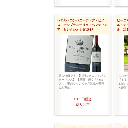
レアル・コンパニーア・デ・ビノ
ビーニ
ス・テンプラニーリョ・ベンディミ
ル・チ
ア・セレクシオナダ 2019
ル 202
超大特価です!!【比類なきコストパフ
これぞ南
ォーマンス】 【王冠】輝く「Realレ
『まる
アル」王のワイン72ヶ月熟成が驚愕
ぁ!!!
1250円!!!!!
と絶賛
1,375円
税込
残り20本