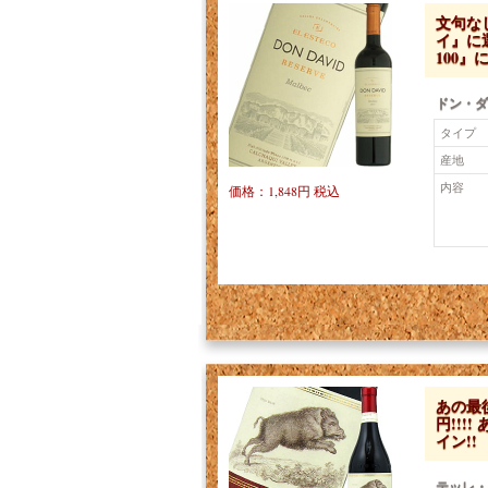
文句な
イ』に選
100』
ドン・ダ
タイプ
産地
内容
価格：1,848円 税込
あの最
円!!
イン!!
テッレ・