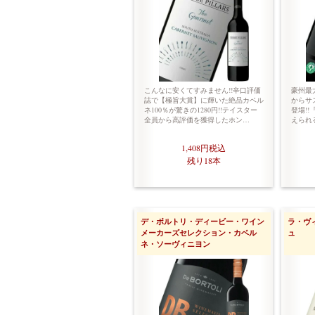
こんなに安くてすみません!!辛口評価
豪州最
誌で【極旨大賞】に輝いた絶品カベル
からサ
ネ100％が驚きの1280円!!テイスター
登場!
全員から高評価を獲得したホン…
えられ
1,408円
税込
残り18本
デ・ボルトリ・ディービー・ワイン
ラ・ヴ
メーカーズセレクション・カベル
ュ
ネ・ソーヴィニヨン