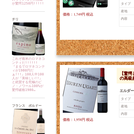
タイプ
が驚愕1250円!!!!!
産地
価格：1,749円 税込
内容
チリ
これぞ南米のロマネコ
ンティだ!!!!!!
『まるでロマネコンテ
ィが1980円だ
【驚愕
ぁ!!!』100人中100
の高級
人が『美味しい!!』
と絶賛する究極のピ
ノ・ノワール100%が
驚愕破格1980…
エルダー
タイプ
フランス ボルドー
産地
内容
価格：1,958円 税込