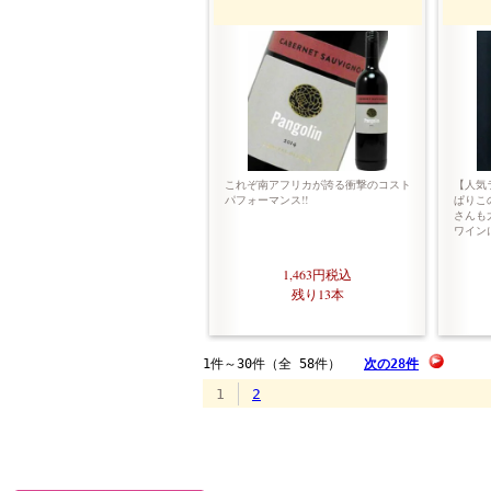
これぞ南アフリカが誇る衝撃のコスト
【人気
パフォーマンス!!
ぱりこ
さんも
ワイン
1,463円
税込
残り13本