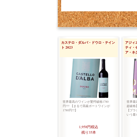
カステロ・ダルバ・ドウロ・テイン
アジィ
ト 2023
ティ・
ア・ネグ
世界最高のワインが驚愕破格1780
世界最
円!!!! 【まるで高級ポートワインが
超破格】
1780円!!!】
【プラ
いう最
1,958円
税込
残り35本