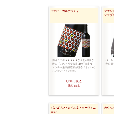
アバイ・ガルナッチャ
ファン
ンテプ
満点五つ星★★★★★なんと4連発が
パーカ
造る【これぞ旨安大賞1180円!!!】ラ・
台分買
マンチャ最高醸造家が造る『まずいぐ
らい旨いワイン!!!!!!』
1,298円
税込
残り18本
パンゴリン・カベルネ・ソーヴィニ
カタッ
ヨン