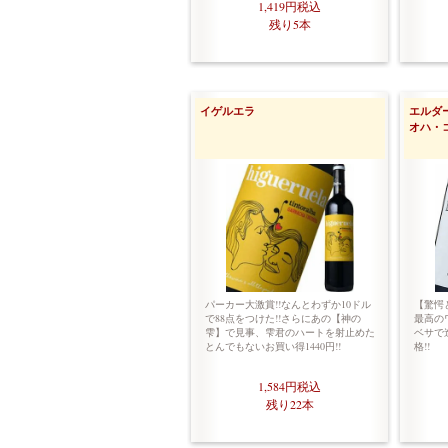
1,419円
税込
残り5本
イゲルエラ
エルダ
オハ・
パーカー大激賞!!なんとわずか10ドル
【驚愕
で88点をつけた!!さらにあの【神の
最高の
雫】で見事、雫君のハートを射止めた
ベサで
とんでもないお買い得1440円!!
格!!
1,584円
税込
残り22本