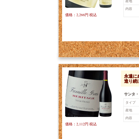
産地
内容
価格：2,266円 税込
永遠に
造り続
サンタ・
タイプ
産地
内容
価格：2,112円 税込