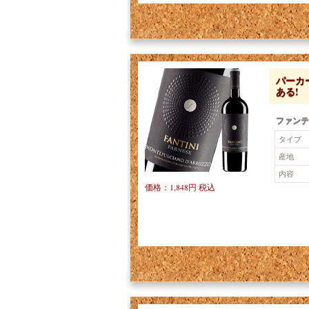
パーカ
ある!
ファンテ
タイプ
産地
内容
価格：1,848円 税込