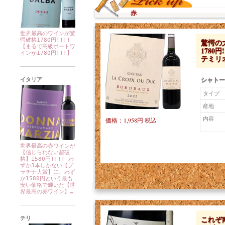
赤
世界最高のワインが驚
愕破格1780円!!!!
驚愕の
【まるで高級ポートワ
1780
インが1780円!!!】
テミリ
シャトー
イタリア
タイプ
産地
内容
価格：1,958円 税込
世界最高の赤ワインが
【信じられない超破
格】1580円!!!! わ
ずか3本しかない【プ
ラチナ大賞】に、わず
か1580円という最も
安い価格で輝いた【世
界最高の赤ワイン】…
これぞ南
チリ