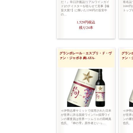
だ！』辛口評価誌[リアルワインガイ
有名誌
ド]のテイスターを唸らせて見事【極
1680
旨大賞!!】に輝いた1390円の旨安中
トップ1
の…
1,529円
税込
残り24本
グランポレール・エスプリ・ド・ヴ
グラン
ァン・ジャポネ 絢-AYA-
ァン・ジ
≪伊勢志摩サミットで採用された日本
≪伊勢
が世界に誇る国産ワイン!!≫採用ワイ
が世界
ンの審査員は世界一ソムリエの田崎真
ンの審
也氏、『神の雫』原作者といっ…
也氏、