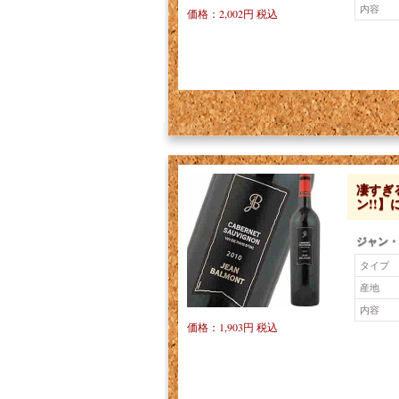
内容
価格：2,002円 税込
凄すぎ
ン!!】
ジャン・
タイプ
産地
内容
価格：1,903円 税込