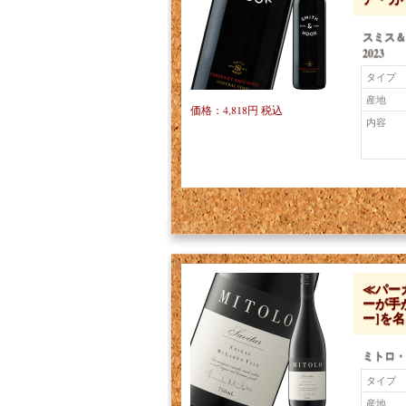
スミス＆
2023
タイプ
産地
価格：4,818円 税込
内容
≪パー
ーが手
ー]を
ミトロ・
タイプ
産地