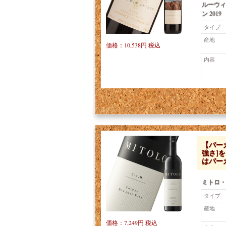
ルーウィ
ン 2019
タイプ
産地
価格：10,538円 税込
内容
【パーカ
強さ]
はパー
ミトロ・
タイプ
産地
価格：7,249円 税込