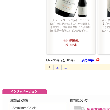
【ピノ・ノワールの頂点、ここに君
祝・【2
臨!!】全世界18000本の中から最高賞
【プラ
を受賞した世界最高傑作ピノが日本上
いう驚
陸!!世界一美味しいピノがわずか…
ピノ・ノ
4,048円
税込
残り26本