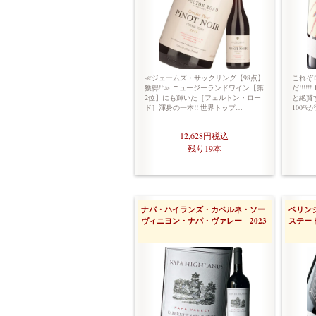
≪ジェームズ・サックリング【98点】
これぞ
獲得!!≫ ニュージーランドワイン【第
だ!!!!
2位】にも輝いた［フェルトン・ロー
と絶賛
ド］渾身の一本!! 世界トップ…
100%が
12,628円
税込
残り19本
ナパ・ハイランズ・カベルネ・ソー
ベリン
ヴィニヨン・ナパ・ヴァレー 2023
ステート