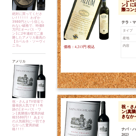
ン】に
際コン
絶対に買ってくださ
い!!!!!! わずか
テラ・マ
3980円という信じら
れない破格で、時価8
万円[オーパス・ワ
タイプ
ン]に2年連続で二連
勝したアメリカ最高の
産地
【カベルネ・ソーヴィ
内容
ニヨ…
価格：4,213円 税込
アメリカ
祝・さんまTV登場で
祝・さ
爆発的人気です!!奇
跡の[オーパス・ワ
ン]真隣
ン]真隣畑が驚異的破
きなか
格5580円!! あまり
の人気殺到に一切でき
なかった驚異的破
ナパ・
格!!!!
2023