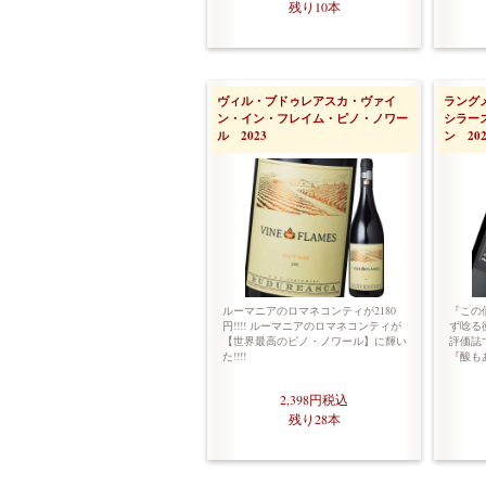
残り10本
ヴィル・ブドゥレアスカ・ヴァイ
ラング
ン・イン・フレイム・ピノ・ノワー
シラー
ル 2023
ン 202
ルーマニアのロマネコンティが2180
『この
円!!!! ルーマニアのロマネコンティが
ず唸る
【世界最高のピノ・ノワール】に輝い
評価誌
た!!!!
『酸も
2,398円
税込
残り28本