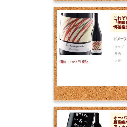
これぞロ
『美味
愕破格27
ドメーヌ
タイプ
産地
内容
価格：3,058円 税込
オーパス
最高峰
ア・カベ