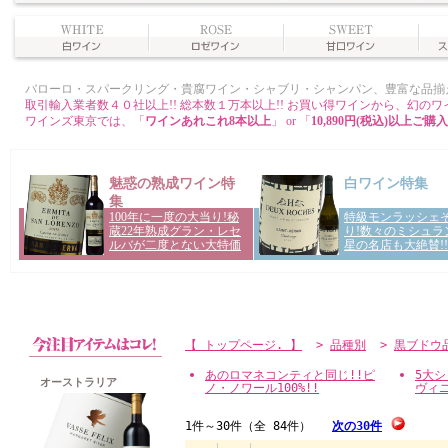
【 トップページ. 】
>
品種別
>
黒ブドウ
あのロマネコンティと同じ!!ピ
5大
オーストラリア
ノ・ノワール100%!!
ヴィ