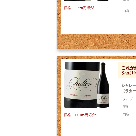
価格：9,328円 税込
内容
これが
シュ]1
シャレー
【ラター
タイプ
産地
内容
価格：17,468円 税込