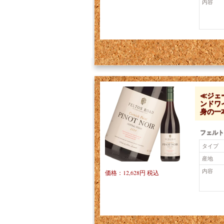
内容
≪ジェ
ンドワ
身の一本
フェルト
タイプ
産地
内容
価格：12,628円 税込