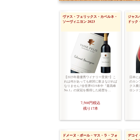
ヴァス・フェリックス・カベルネ・
ジャス
ソーヴィニヨン 2023
ドック・
【2025年最優秀ワイナリー受賞!!】こ
日本に
れは何があっても絶対に飲まなければ
のカン
なりません!!全世界9219本中『最高峰
クス農
No.1』の栄冠を獲得した経歴を…
ロンド
7,568円
税込
残り17本
ドメーヌ・ポール・マス・ラ・フォ
デコイ