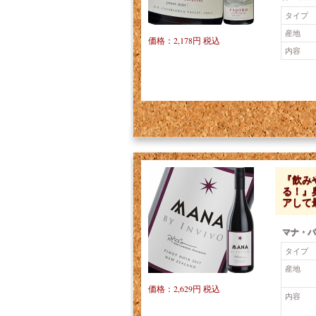
タイプ
産地
価格：2,178円 税込
内容
『飲み
る！』
アして
マナ・バ
タイプ
産地
価格：2,629円 税込
内容