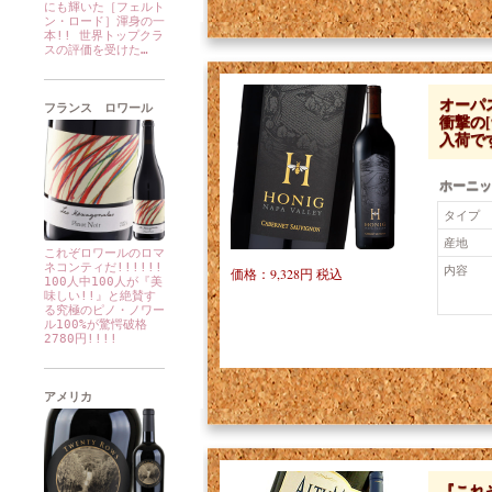
にも輝いた［フェルト
ン・ロード］渾身の一
本!! 世界トップクラ
スの評価を受けた…
オーパ
フランス ロワール
衝撃の
入荷です
ホーニッ
タイプ
産地
これぞロワールのロマ
ネコンティだ!!!!!!
内容
価格：9,328円 税込
100人中100人が『美
味しい!!』と絶賛す
る究極のピノ・ノワー
ル100%が驚愕破格
2780円!!!!
アメリカ
『これ