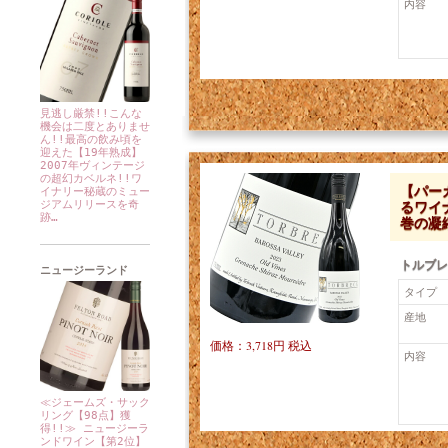
内容
見逃し厳禁!!こんな
機会は二度とありませ
ん!!最高の飲み頃を
迎えた【19年熟成】
2007年ヴィンテージ
の超幻カベルネ!!ワ
【パー
イナリー秘蔵のミュー
るワイ
ジアムリリースを奇
跡…
巻の凝
トルブレ
ニュージーランド
タイプ
産地
価格：3,718円 税込
内容
≪ジェームズ・サック
リング【98点】獲
得!!≫ ニュージーラ
ンドワイン【第2位】