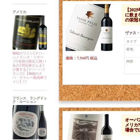
【20
アメリカ
に飲まな
の栄冠
ヴァス・
タイプ
産地
極秘のワイン[ナパ・
ハイランズ・リザー
価格：7,568円 税込
内容
ブ]奇跡の限定入荷!!
あの[明石家さんま]
が愛する[ナパ・ハイ
ランズ]【極秘のナ
パ・ヴァレー最高峰ワ
イン】!!
フランス ラングドッ
ク・ルーション
オーパ
メリカ
場合で