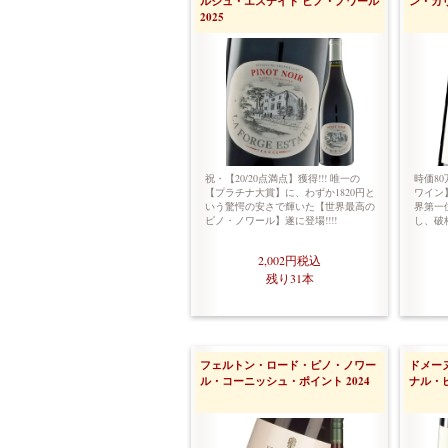
ルジュ・エステイト ピノ・ノワール
ン・カリ
2025
祝・【20/20点満点】獲得!!! 唯一の
時価8
【プラチナ大賞】に、わずか1820円と
ワイン】
いう驚愕の安さで輝いた【世界最高の
界第一
ピノ・ノワール】遂に登場!!!!
し、破
2,002円
税込
残り31本
フェルトン・ロード・ピノ・ノワー
ドメー
ル・コーニッシュ・ポイント 2024
ナル・ピ