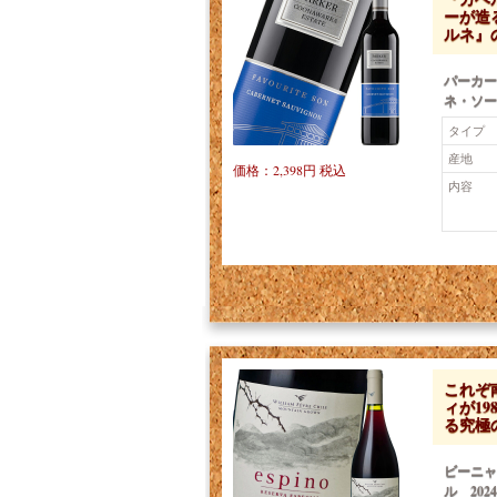
ーが造
ルネ』
パーカー
ネ・ソー
タイプ
産地
価格：2,398円 税込
内容
これぞ南
ィが19
る究極
ビーニャ
ル 2024