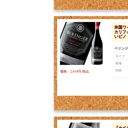
米国ワ
カリフ
いピノ
ベリンジ
タイプ
産地
内容
価格：2,618円 税込
『カベ