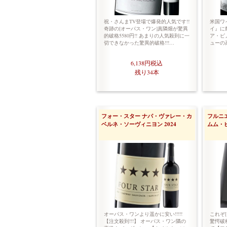
祝・さんまTV登場で爆発的人気です!!
米国ワ
奇跡の[オーパス・ワン]真隣畑が驚異
イ』に
的破格5580円!! あまりの人気殺到に一
ア・ピ
切できなかった驚異的破格!!!…
ューの
6,138円
税込
残り34本
フォー・スター ナパ・ヴァレー・カ
フルニ
ベルネ・ソーヴィニヨン 2024
ムム・ピ
オーパス・ワンより遥かに安い!!!!!
これぞ
【注文殺到!!!】 オーパス・ワン隣の
驚愕破格