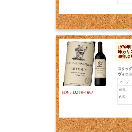
197
峰カリ
40年
スタッグ
ヴィニヨ
タイプ
産地
価格：15,598円 税込
内容