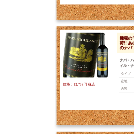
極秘の
荷!! 
のナパ
ナパ・ハ
ィル・ナ
タイプ
産地
価格：12,738円 税込
内容