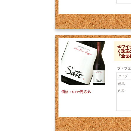
≪ワイ
く珠玉
『全世
ラ・フェ
タイプ
産地
内容
価格：8,459円 税込