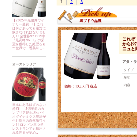
黒ブドウ品種
【2025年最優秀ワイ
ナリー受賞!!】これ
は何があっても絶対に
飲まなければなりませ
ん!!全世界9219本中
これぞ
『最高峰No.1』の栄
から[9
冠を獲得した経歴をも
ニュと
つ世界で一番美味し…
アタ・ラ
オーストラリア
タイプ
産地
内容
価格：13,200円 税込
日本にあるはずのない
超幻!! 5億年前のカ
ンブリア紀土壌×バイ
オダイナミクス農法が
生む珠玉の自然派ワイ
ン!!ロンドン三つ星
レストランでも採用さ
れる世界が認め…