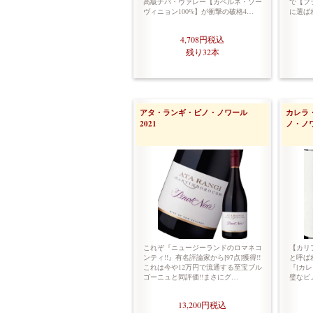
高級ナパ・ヴァレー【カベルネ・ソー
で【フ
ヴィニョン100%】が衝撃の破格4…
に選ば
4,708円
税込
残り32本
アタ・ランギ・ピノ・ノワール
カレラ
2021
ノ・ノワ
これぞ『ニュージーランドのロマネコ
【カリ
ンティ!!』有名評論家から[97点]獲得!!
と呼ば
これは今や12万円で流通する至宝ブル
『[カ
ゴーニュと同評価!!まさにグ…
璧なピ
13,200円
税込