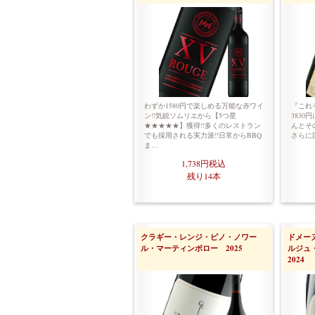
わずか1580円で楽しめる万能な赤ワイ
『これ
ン!!気鋭ソムリエから【5つ星
3830
★★★★★】獲得!!多くのレストラン
んとその
でも採用される実力派!!日常からBBQ
さらに
ま…
1,738円
税込
残り14本
クラギー・レンジ・ピノ・ノワー
ドメー
ル・マーティンボロー 2025
ルジュ
2024