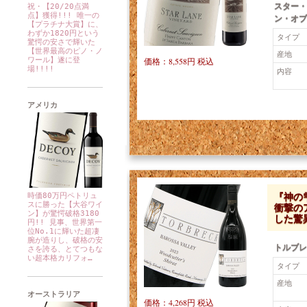
スター・
祝・【20/20点満
点】獲得!!! 唯一の
ン・オブ
【プラチナ大賞】に、
わずか1820円という
タイプ
驚愕の安さで輝いた
【世界最高のピノ・ノ
産地
ワール】遂に登
価格：8,558円 税込
場!!!!
内容
アメリカ
『神の
時価80万円ペトリュ
スに勝った【大谷ワイ
衝撃の
ン】が驚愕破格3180
した驚
円!! 見事、世界第一
位No.1に輝いた超凄
腕が造りし、破格の安
トルブレ
さを誇る、とてつもな
い超本格カリフォ…
タイプ
産地
オーストラリア
価格：4,268円 税込