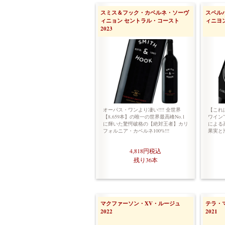
スミス＆フック・カベルネ・ソーヴ
スペル
ィニョン セントラル・コースト
ィニヨン
2023
オーパス・ワンより凄い!!!! 全世界
【これは
【8,659本】の唯一の世界最高峰No.1
ワイン
に輝いた驚愕破格の【絶対王者】カリ
による
フォルニア・カベルネ100%!!!
果実と
4,818円
税込
残り36本
マクファーソン・XV・ルージュ
テラ・
2022
2021