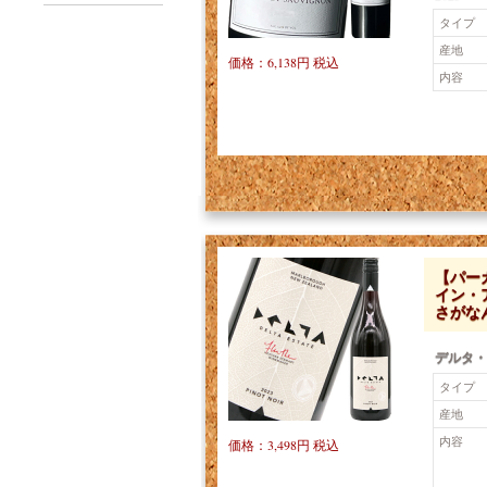
タイプ
産地
価格：6,138円 税込
内容
【パー
イン・
さがなん
デルタ・
タイプ
産地
内容
価格：3,498円 税込