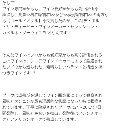
そして!!
ワイン専門家からも、ワイン愛好家からも高い評価を
獲得し、見事<<専門家部門>>及び<<愛好家部門>>の両方か
ら【ゴールドメダル】を受賞したのが、この[デ・ボル
トリ・ディービー・ワインメーカー・セレクション・
カベルネ・ソーヴィニヨン]なんです!!
そんなワインのプロからも愛好家からも高く評価される
このワインは、シニアワインメーカーによって厳選され
たブドウから造られた、素晴らしいバランスと構造を持
つ赤ワインです!!!!
ブドウは成熟期を通してワイン醸造家によって観察され、
風味とタンニンが最も理想的な状態になった時に収穫さ
れています。丁寧に除梗されたブドウは24～28℃で7日
間発酵し、風味と色合いを抽出。発酵後はフレンチオー
クとアメリカンオークで熟成しています。