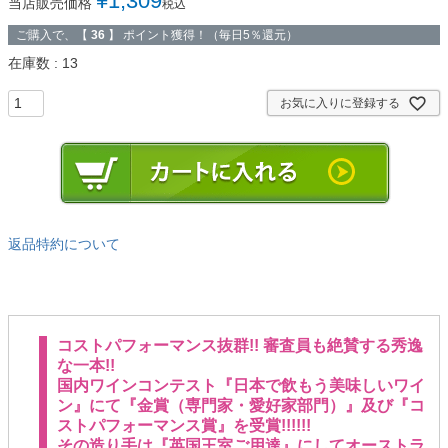
¥
1,309
当店販売価格
税込
ご購入で、【
36
】 ポイント獲得！（毎日5％還元）
在庫数
13
お気に入りに登録する
返品特約について
コストパフォーマンス抜群!! 審査員も絶賛する秀逸
な一本!!
国内ワインコンテスト『日本で飲もう美味しいワイ
ン』にて『金賞（専門家・愛好家部門）』及び『コ
ストパフォーマンス賞』を受賞!!!!!!
その造り手は『英国王室ご用達』にしてオーストラ