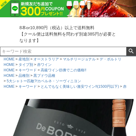
8本or10,890円（税込）以上で送料無料
【クール便は送料無料を問わず別途385円が必要と
なります】
HOME
産地別
オーストラリア
マルチリージョナル
デ・ボルトリ
HOME
タイプ別
赤ワイン
HOME
キーワード
高級ワイン彷彿でこの価格!!
HOME
品種別
黒ブドウ品種
5大シャトー匹敵?!カベルネ・ソーヴィニヨン
HOME
キーワード
とんでもなく美味しい激安ワイン!!(1500円以下)
赤