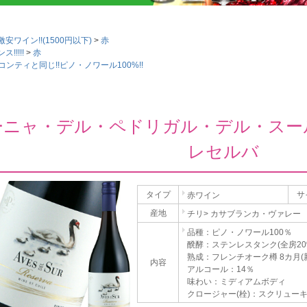
ワイン!!(1500円以下)
赤
!!!!
赤
ンティと同じ!!ピノ・ノワール100%!!
ーニャ・デル・ペドリガル・デル・スー
レセルバ
タイプ
サ
赤ワイン
産地
チリ> カサブランカ・ヴァレー
品種：ピノ・ノワール100％
醗酵：ステンレスタンク(全房20
熟成：フレンチオーク樽 8カ月(
内容
アルコール：14％
味わい：ミディアムボディ
クロージャー(栓)：スクリュー