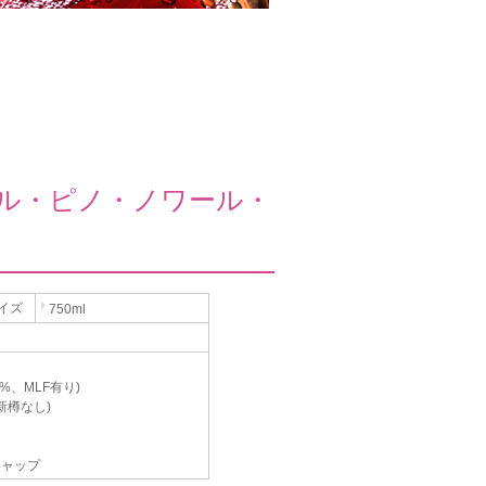
ル・ピノ・ノワール・
イズ
750ml
%、MLF有り)
新樽なし)
キャップ