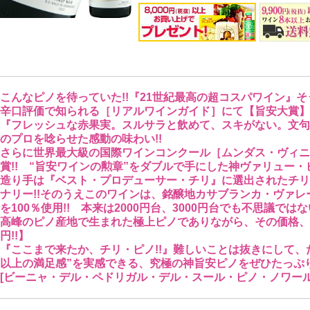
こんなピノを待っていた!!『21世紀最高の超コスパワイン』そ
辛口評価で知られる［リアルワインガイド］にて【旨安大賞】を
『フレッシュな赤果実。スルサラと飲めて、スキがない。文句
のプロを唸らせた感動の味わい!!
さらに世界最大級の国際ワインコンクール［ムンダス・ヴィニ 
賞!! “旨安ワインの勲章”をダブルで手にした神ヴァリュー・ピ
造り手は『ベスト・プロデューサー・チリ』に選出されたチリ
ナリー!!そのうえこのワインは、銘醸地カサブランカ・ヴァ
を100％使用!! 本来は2000円台、3000円台でも不思議で
高峰のピノ産地で生まれた極上ピノでありながら、その価格、今
円!!】
『ここまで来たか、チリ・ピノ!!』難しいことは抜きにして、た
以上の満足感”を実感できる、究極の神旨安ピノをぜひたっぷり
[ビーニャ・デル・ペドリガル・デル・スール・ピノ・ノワール