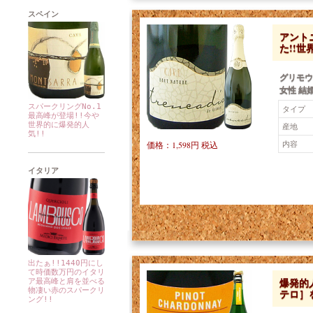
スペイン
アント
た!!世
グリモウ
女性 結婚
スパークリングNo.1
タイプ
最高峰が登場!!今や
世界的に爆発的人
産地
気!!
内容
価格：1,598円 税込
イタリア
出たぁ!!1440円にし
て時価数万円のイタリ
爆発的
ア最高峰と肩を並べる
物凄い赤のスパークリ
テロ］
ング!!