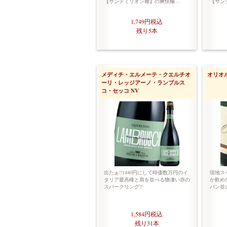
【サンテミリオン種】の爽快極…
【サン
1,749円
税込
残り5本
メディチ・エルメーテ・クエルチオ
オリオ
ーリ・レッジアーノ・ランブルス
コ・セッコ NV
出たぁ!!1440円にして時価数万円のイ
現地ス
タリア最高峰と肩を並べる物凄い赤の
か飲めな
スパークリング!!
パン並
1,584円
税込
残り31本