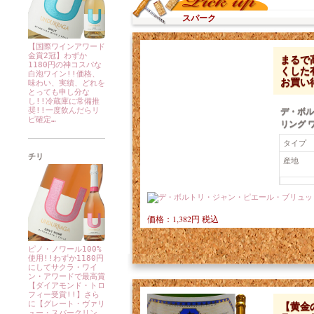
スパーク
【国際ワインアワード
金賞2冠】わずか
まるで
1180円の神コスパな
くした
白泡ワイン!!価格、
お買い
味わい、実績、どれを
とっても申し分な
し!!冷蔵庫に常備推
デ・ボル
奨!!一度飲んだらリ
ピ確定…
リング ワ
タイプ
チリ
産地
価格：1,382円 税込
ピノ・ノワール100%
使用!!わずか1180円
にしてサクラ・ワイ
ン・アワードで最高賞
【ダイアモンド・トロ
フィー受賞!!】さら
【黄金
に【グレート・ヴァリ
ュー・スパークリン…