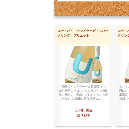
ユー・バイ・ウンドラーガ・スパー
ユー・
クリング・ブリュット
クリン
【国際ワインアワード金賞2冠】わず
ピノ・ノ
か1180円の神コスパな白泡ワイン!!価
円にし
格、味わい、実績、どれをとっても申
最高賞
し分なし!!冷蔵庫に常備推奨!!…
賞!!
1,298円
税込
残り13本