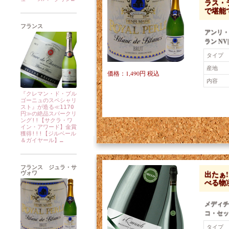
ラス・
で堪能で
フランス
アンリ・
ラン NV
タイプ
産地
価格：1,490円 税込
内容
『クレマン・ド・ブル
ゴーニュのスペシャリ
スト』が造る≪1170
円≫の絶品スパークリ
ング!!【サクラ・ワ
イン・アワード】金賞
獲得!!!【ジルベール
＆ガイヤール】…
フランス ジュラ・サ
出たぁ
ヴォワ
べる物
メディチ
コ・セッコ
タイプ