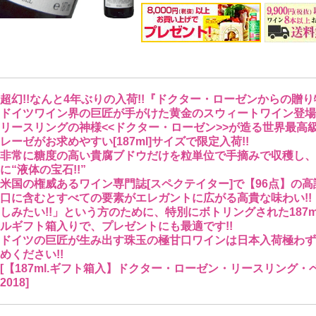
超幻!!なんと4年ぶりの入荷!!『ドクター・ローゼンからの贈り物
ドイツワイン界の巨匠が手がけた黄金のスウィートワイン登場!
リースリングの神様<<ドクター・ローゼン>>が造る世界最高
レーゼがお求めやすい[187ml]サイズで限定入荷!!
非常に糖度の高い貴腐ブドウだけを粒単位で手摘みで収穫し、
に“液体の宝石!!”
米国の権威あるワイン専門誌[スペクテイター]で【96点】の高
口に含むとすべての要素がエレガントに広がる高貴な味わい!
しみたい!!」という方のために、特別にボトリングされた187
ルギフト箱入りで、プレゼントにも最適です!!
ドイツの巨匠が生み出す珠玉の極甘口ワインは日本入荷極わず
めください!!
[【187ml.ギフト箱入】ドクター・ローゼン・リースリン
2018]