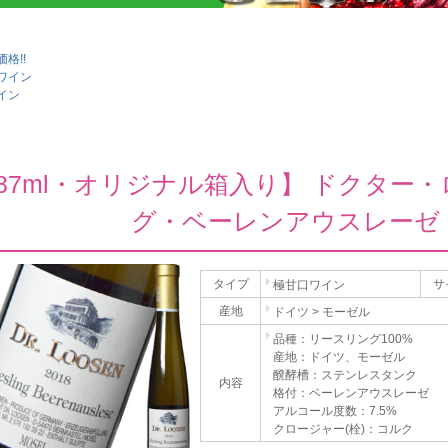
格!!
ワイン
イン
187ml・オリジナル箱入り】 ドクター
グ・ベーレンアウスレーゼ 
タイプ
サ
極甘口ワイン
産地
ドイツ > モーゼル
品種：リースリング100%
産地：ドイツ、モーゼル
醗酵槽：ステンレスタンク
内容
格付：ベーレンアウスレーゼ
アルコール度数：7.5%
クロージャー(栓)：コルク