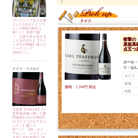
ドイツ
ヴィクトリア女王を虜
にした[幻のドイツワ
イン]奇跡の限定入
荷!!!! 世界で唯
一、王族の名を冠する
衝撃の【
ことを許された【ライ
座超高
ンガウの神秘】極上の
点五つ
リースリング
100%!!!…
カール・
ツ・Q.b
ドイツ・ファルツ
タイプ
産地
価格：2,398円 税込
内容
全世界【3962本】の
世界最高峰に輝いた驚
愕破格わずか2380円
の【ドイツのロマネコ
ンティ】遂に入
荷!!!! 【祝・ダイ
アモンド・トロフィー
大賞】前代未聞の【6