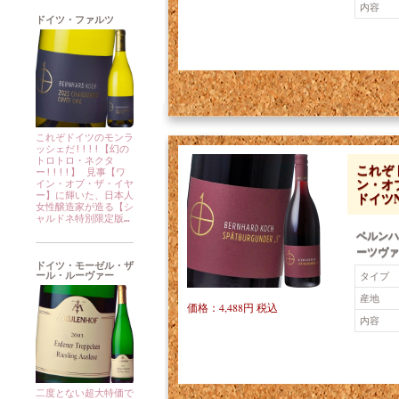
内容
ドイツ・ファルツ
これぞドイツのモンラ
ッシェだ!!!!【幻の
トロトロ・ネクタ
これぞ
ー!!!!】 見事【ワ
ン・オ
イン・オブ・ザ・イヤ
ドイツN
ー】に輝いた、日本人
女性醸造家が造る【シ
ャルドネ特別限定版…
ベルンハ
ーツヴァ
ドイツ・モーゼル・ザ
タイプ
ール・ルーヴァー
産地
価格：4,488円 税込
内容
二度とない超大特価で