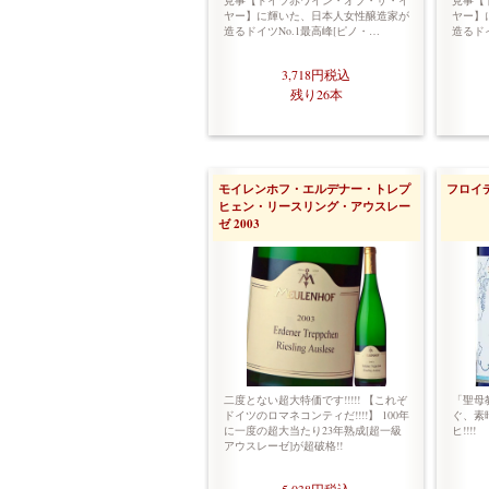
見事【ドイツ赤ワイン・オブ・ザ・イ
見事【
ヤー】に輝いた、日本人女性醸造家が
ヤー】
造るドイツNo.1最高峰[ピノ・…
造るドイ
3,718円
税込
残り26本
モイレンホフ・エルデナー・トレプ
フロイ
ヒェン・リースリング・アウスレー
ゼ 2003
二度とない超大特価です!!!!! 【これぞ
「聖母
ドイツのロマネコンティだ!!!!】 100年
ぐ、素
に一度の超大当たり23年熟成[超一級
ヒ!!!!
アウスレーゼ]が超破格!!