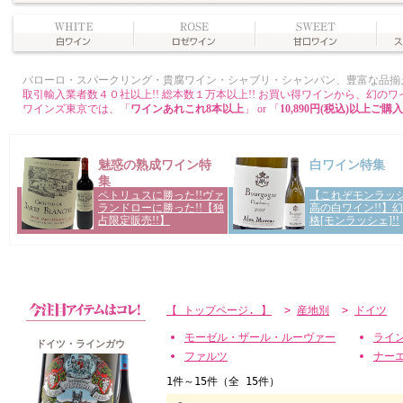
【 トップページ. 】
>
産地別
>
ドイツ
モーゼル・ザール・ルーヴァー
ライ
ドイツ・ラインガウ
ファルツ
ナー