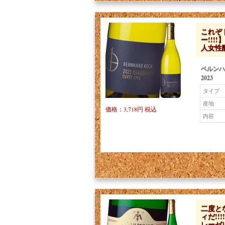
これぞ
ー!!
人女性
ベルンハ
2023
タイプ
産地
価格：3,718円 税込
内容
二度と
ィだ!!
レーゼ]