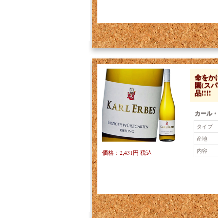
命をか
園(ス
品!!!!
カール・
タイプ
産地
内容
価格：2,431円 税込