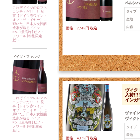
ベルンハ
これぞドイツのロマネ
タイプ
コンティだ!!!! 見
事【ドイツ赤ワイン・
産地
オブ・ザ・イヤー】に
輝いた、日本人女性醸
内容
価格：2,618円 税込
造家が造るドイツ
No.1最高峰[ピノ・
ノワール]特別限定
版!…
ドイツ・ファルツ
ヴィク
入荷!
これぞドイツのロマネ
インガ
コンティだ!!!! 見
事【ドイツ赤ワイン・
オブ・ザ・イヤー】に
ヴァイン
輝いた、日本人女性醸
ヴィクト
造家が造るドイツ
No.1最高峰[ピノ・
ノワール]特別厳選
タイプ
版!…
産地
価格：4,158円 税込