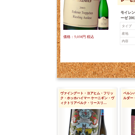
モイレン
ーゼ 200
タイプ
産地
価格：5,038円 税込
内容
ヴァイングート・ヨアヒム・フリッ
ベルン
ク・ホッホハイマー ケーニギン・ヴ
ルダー・
ィクトリアベルク・リースリ…