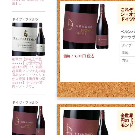
冠】…
これぞ
ン・オ
ドイツN
ドイツ・ファルツ
ベルンハ
テーツヴ
タイプ
産地
価格：3,718円 税込
衝撃の【満点五つ星
内容
★★★★★】が驚愕の破
格2180円!!! 銀座
超高級フレンチあの超
有名シェフ・ソムリエ
が大絶賛【満点五つ星
★★★★★】をつけた驚
愕ピノ・ノワ…
ドイツ・ファルツ
全世界
円の【
モンド