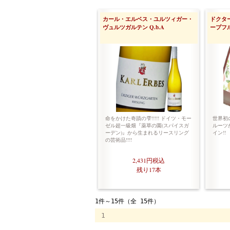
カール・エルベス・ユルツィガー・
ドクタ
ヴュルツガルテン Q.b.A
ープフ
命をかけた奇蹟の雫!!!!! ドイツ・モー
世界初
ゼル超一級畑『薬草の園(スパイスガ
ルーツ
ーデン)』から生まれるリースリング
イン!!
の芸術品!!!!
2,431円
税込
残り17本