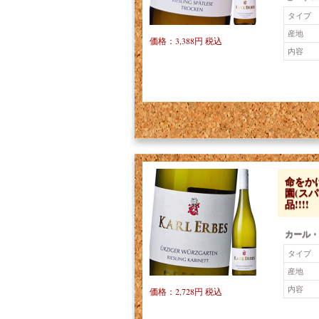
タイプ
産地
価格：3,388円 税込
内容
命をか
園(ス
品!!!!
カール・
タイプ
産地
内容
価格：2,728円 税込