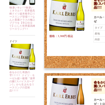
園(ス
品!!!!
物凄いキレ!!物凄い
ミネラル!! 世界最高
峰ドイツ超本格辛口リ
カール・
ースリング登場!!!な
んと貴腐クラスの極上
ゼ
ブドウを【辛口仕立
て】にした世界最高峰
タイプ
リースリング!!
産地
価格：3,388円 税込
内容
ドイツ
命をかけた奇蹟の
雫!!!!! ドイツ・モ
ーゼル超一級畑『薬草
命をか
の園(スパイスガーデ
ン)』から生まれるリ
園(ス
ースリングの芸術
品!!!!
品!!!!
カール・
ゼ・トロ