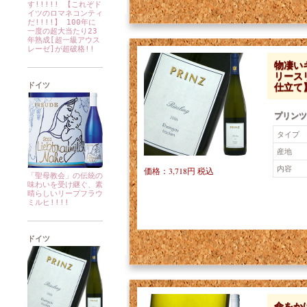
す!!!!! 【これぞド
イツのロマネコンティ
だ!!!!】 100年に
一度の超大当たり23
年熟成[超一級アウス
レーゼ]が超破格!!
物凄い
リース
仕立て
ドイツ
プリンツ
タイプ
産地
内容
価格：3,718円 税込
「聖母教会」の伝統の
味わいを受け継ぐ、素
晴らしいリープフラウ
ミルヒ!!!!
ドイツ
命をか