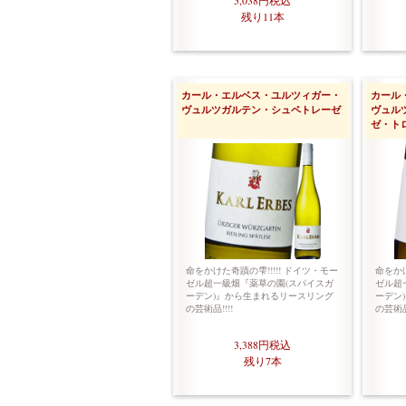
5,038円
税込
残り11本
カール・エルベス・ユルツィガー・
カール
ヴュルツガルテン・シュペトレーゼ
ヴュル
ゼ・ト
命をかけた奇蹟の雫!!!!! ドイツ・モー
命をかけ
ゼル超一級畑『薬草の園(スパイスガ
ゼル超
ーデン)』から生まれるリースリング
ーデン
の芸術品!!!!
の芸術品!
3,388円
税込
残り7本