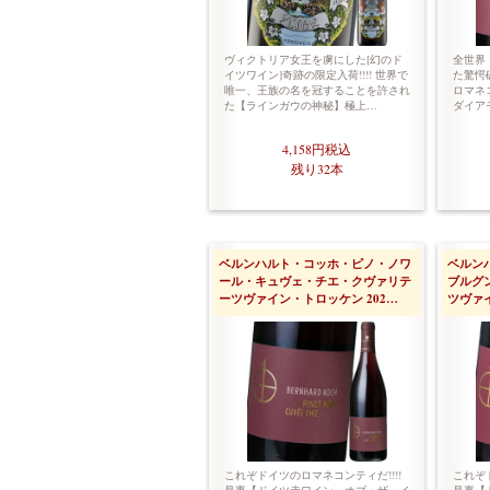
ヴィクトリア女王を虜にした[幻のド
全世界
イツワイン]奇跡の限定入荷!!!! 世界で
た驚愕
唯一、王族の名を冠することを許され
ロマネコ
た【ラインガウの神秘】極上…
ダイア
4,158円
税込
残り32本
ベルンハルト・コッホ・ピノ・ノワ
ベルン
ール・キュヴェ・チエ・クヴァリテ
ブルグ
ーツヴァイン・トロッケン 202…
ツヴァイ
これぞドイツのロマネコンティだ!!!!
これぞド