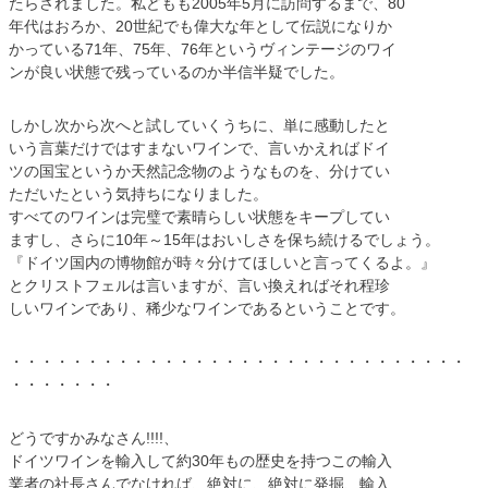
たらされました。私どもも2005年5月に訪問するまで、80
年代はおろか、20世紀でも偉大な年として伝説になりか
かっている71年、75年、76年というヴィンテージのワイ
ンが良い状態で残っているのか半信半疑でした。
しかし次から次へと試していくうちに、単に感動したと
いう言葉だけではすまないワインで、言いかえればドイ
ツの国宝というか天然記念物のようなものを、分けてい
ただいたという気持ちになりました。
すべてのワインは完璧で素晴らしい状態をキープしてい
ますし、さらに10年～15年はおいしさを保ち続けるでしょう。
『ドイツ国内の博物館が時々分けてほしいと言ってくるよ。』
とクリストフェルは言いますが、言い換えればそれ程珍
しいワインであり、稀少なワインであるということです。
・・・・・・・・・・・・・・・・・・・・・・・・・・・・・・
・・・・・・・
どうですかみなさん!!!!、
ドイツワインを輸入して約30年もの歴史を持つこの輸入
業者の社長さんでなければ、絶対に、絶対に発掘、輸入