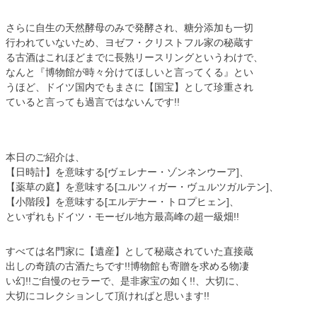
さらに自生の天然酵母のみで発酵され、糖分添加も一切
行われていないため、ヨゼフ・クリストフル家の秘蔵す
る古酒はこれほどまでに長熟リースリングというわけで、
なんと『博物館が時々分けてほしいと言ってくる』とい
うほど、ドイツ国内でもまさに【国宝】として珍重され
ていると言っても過言ではないんです!!
本日のご紹介は、
【日時計】を意味する[ヴェレナー・ゾンネンウーア]、
【薬草の庭】を意味する[ユルツィガー・ヴュルツガルテン]、
【小階段】を意味する[エルデナー・トロプヒェン]、
といずれもドイツ・モーゼル地方最高峰の超一級畑!!
すべては名門家に【遺産】として秘蔵されていた直接蔵
出しの奇蹟の古酒たちです!!博物館も寄贈を求める物凄
い幻!!ご自慢のセラーで、是非家宝の如く!!、大切に、
大切にコレクションして頂ければと思います!!