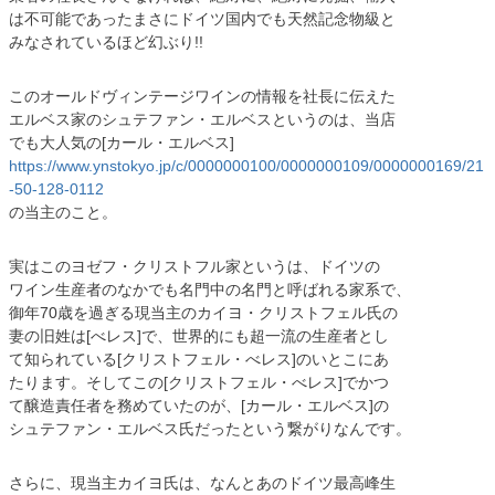
は不可能であったまさにドイツ国内でも天然記念物級と
みなされているほど幻ぶり!!
このオールドヴィンテージワインの情報を社長に伝えた
エルベス家のシュテファン・エルベスというのは、当店
でも大人気の[カール・エルベス]
https://www.ynstokyo.jp/c/0000000100/0000000109/0000000169/21
-50-128-0112
の当主のこと。
実はこのヨゼフ・クリストフル家というは、ドイツの
ワイン生産者のなかでも名門中の名門と呼ばれる家系で、
御年70歳を過ぎる現当主のカイヨ・クリストフェル氏の
妻の旧姓は[べレス]で、世界的にも超一流の生産者とし
て知られている[クリストフェル・べレス]のいとこにあ
たります。そしてこの[クリストフェル・べレス]でかつ
て醸造責任者を務めていたのが、[カール・エルベス]の
シュテファン・エルベス氏だったという繋がりなんです。
さらに、現当主カイヨ氏は、なんとあのドイツ最高峰生