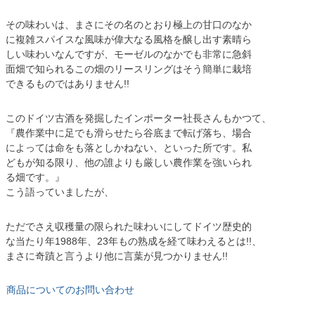
その味わいは、まさにその名のとおり極上の甘口のなか
に複雑スパイスな風味が偉大なる風格を醸し出す素晴ら
しい味わいなんですが、モーゼルのなかでも非常に急斜
面畑で知られるこの畑のリースリングはそう簡単に栽培
できるものではありません!!
このドイツ古酒を発掘したインポーター社長さんもかつて、
『農作業中に足でも滑らせたら谷底まで転げ落ち、場合
によっては命をも落としかねない、といった所です。私
どもが知る限り、他の誰よりも厳しい農作業を強いられ
る畑です。』
こう語っていましたが、
ただでさえ収穫量の限られた味わいにしてドイツ歴史的
な当たり年1988年、23年もの熟成を経て味わえるとは!!、
まさに奇蹟と言うより他に言葉が見つかりません!!
商品についてのお問い合わせ