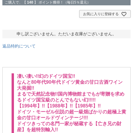
ご購入で、【
140
】 ポイント獲得！（毎日5％還元）
お気に入りに登録する
申し訳ございません。ただいま在庫がございません。
返品特約について
凄い凄い!!幻のドイツ国宝!!
なんと80年代90年代ドイツ黄金の甘口古酒ワイン
大発掘!!
まるで天然記念物!!国内博物館までもが寄贈を求め
るドイツ国宝級のとんでもない幻!!!!!
【1994年】!!【1988年】!!【1985年】!!
ドイツ・モーゼル伝説の超一級畑ばかりの超極上黄
金の甘口オールドヴィンテージ!!!
ドイツきっての名門一家が秘蔵する【亡き兄の財
産】を超特別輸入!!