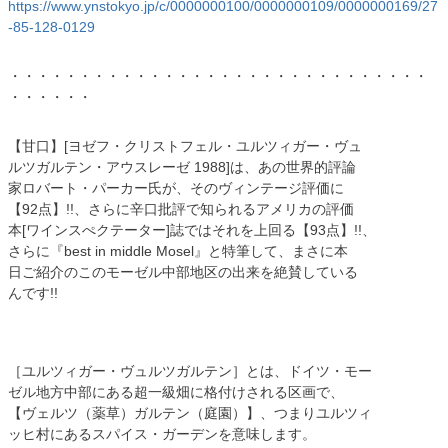
https://www.ynstokyo.jp/c/0000000100/0000000109/0000000169/27
-85-128-0129
・・・・・・・・・・・・・・・・・・・・・・・・・・・・・・
・・・・・・
【甘口】[ヨゼフ・クリストフェル・ユルツィガー・ヴュ
ルツガルテン・アウスレーゼ 1988]は、あの世界的評論
家ロバート・パーカー氏が、そのヴィンテージ評価に
【92点】!!、さらに辛口批評で知られるアメリカの評価
本[ワインスぺクテーター]誌ではそれを上回る【93点】!!、
さらに『best in middle Mosel』と特筆して、まさに本
日ご紹介のこのモーゼル中部地区の出来を絶賛している
んです!!
［ユルツィガー・ヴュルツガルテン］とは、ドイツ・モー
ゼル地方中部にある超一級畑に格付けされる区画で、
【ヴェルツ（薬草）ガルテン（庭園）】、つまりユルツィ
ッヒ村にあるスパイス・ガーデンを意味します。