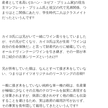
産者として名高い[ヨハン・ヨゼフ・プリュム家]の現当
主マンフレット・プリュム氏と祖父の代で兄弟関係、つ
まりはとこ関係にあたり、学生時代二人はクラスメイト
だったというんです!!
カイヨ氏には兄がいて一緒にワイン造りをしていました
が、その兄が亡くなり、カイヨ氏は兄が生前『ワインは
自分の生命保険だ』と言って財産代わりに秘蔵していた
オールドヴィンテージワインを引き継ぎ、その一部が本
日ご紹介の古酒シリーズというわけ!!
兄が所有していた畑は、なんとすべて接ぎ木をしていな
い、つまりはドイツオリジナルのリースリングの古樹!!
一般に接ぎ木をしていない純粋な単一種の樹は、生産量
が極端に少なくその土地のテロワールを如実に表現する
と珍重されますが、病原に侵されやすく他の畑にも伝染
することを避けるため、実は政府の栽培許可がおりず、
その事実を長年隠して栽培してきたというんです!!