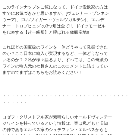
このラインナップをご覧になって、ドイツ愛飲家の方は
すでにお気づきかと思いますが、[ヴェレナー・ゾンネン
ウーア]、[ユルツィガー・ヴュルツガルテン]、[エルデ
ナー・トロプヒェン]の3つ畑は全て!!、ドイツモーゼル
を代表する【超一級畑】と呼ばれる銘醸産地!!
これほどの国宝級のワインを一体どうやって発掘できた
のか？ここ日本に輸入が実現するなど、一体どうなって
いるのか？？私が様々語るより、すべては、この奇蹟の
ワインの輸入元の社長さんのこのコメントに詰まってい
ますのでまずはこちらをお読みください!!
・・・・・・・・・・・・・・・・・・・・・・・・・・・・・・
・・・・・・
ヨゼフ・クリストフル家が素晴らしいオールドヴィンテー
ジワインを持っているという情報は、実は私どもと旧知
の仲であるエルベス家のシュテファン・エルベスからも