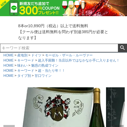
8本or10,890円（税込）以上で送料無料
【クール便は送料無料を問わず別途385円が必要と
なります】
HOME
産地別
ドイツ
モーゼル・ザール・ルーヴァー
HOME
キーワード
超入手困難！当店以外ではなかなか手に入りません！
HOME
味わい
魅惑の熟成ワイン
HOME
キーワード
超・当たり年！！
HOME
タイプ別
甘口ワイン