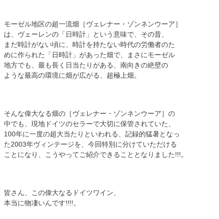
モーゼル地区の超一流畑［ヴェレナー・ゾンネンウーア］
は、ヴェーレンの「日時計」という意味で、その昔、
まだ時計がない頃に、時計を持たない時代の労働者のた
めに作られた「日時計」があった畑で、まさにモーゼル
地方でも、最も長く日当たりがある、南向きの絶壁の
ような最高の環境に畑が広がる、超極上畑。
そんな偉大なる畑の［ヴェレナー・ゾンネンウーア］の
中でも、現地ドイツのセラーで大切に保管されていた、
100年に一度の超大当たりといわれる、記録的猛暑となっ
た2003年ヴィンテージを、今回特別に分けていただける
ことになり、こうやってご紹介できることとなりました!!!。
皆さん、この偉大なるドイツワイン、
本当に物凄いんです!!!!。