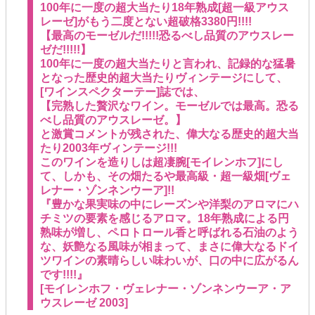
100年に一度の超大当たり18年熟成[超一級アウス
レーゼ]がもう二度とない超破格3380円!!!!
【最高のモーゼルだ!!!!!恐るべし品質のアウスレー
ゼだ!!!!!】
100年に一度の超大当たりと言われ、記録的な猛暑
となった歴史的超大当たりヴィンテージにして、
[ワインスペクターテー]誌では、
【完熟した贅沢なワイン。モーゼルでは最高。恐る
べし品質のアウスレーゼ。】
と激賞コメントが残された、偉大なる歴史的超大当
たり2003年ヴィンテージ!!!
このワインを造りしは超凄腕[モイレンホフ]にし
て、しかも、その畑たるや最高級・超一級畑[ヴェ
レナー・ゾンネンウーア]!!
『豊かな果実味の中にレーズンや洋梨のアロマにハ
チミツの要素を感じるアロマ。18年熟成による円
熟味が増し、ペロトロール香と呼ばれる石油のよう
な、妖艶なる風味が相まって、まさに偉大なるドイ
ツワインの素晴らしい味わいが、口の中に広がるん
です!!!!』
[モイレンホフ・ヴェレナー・ゾンネンウーア・ア
ウスレーゼ 2003]