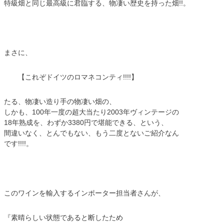
特級畑と同じ最高級に君臨する、物凄い歴史を持った畑!!。
まさに、
【これぞドイツのロマネコンティ!!!!】
たる、物凄い造り手の物凄い畑の、
しかも、100年一度の超大当たり2003年ヴィンテージの
18年熟成を、わずか3380円で堪能できる、という、
間違いなく、とんでもない、もう二度とないご紹介なん
です!!!!。
このワインを輸入するインポーター担当者さんが、
『素晴らしい状態であると断したため