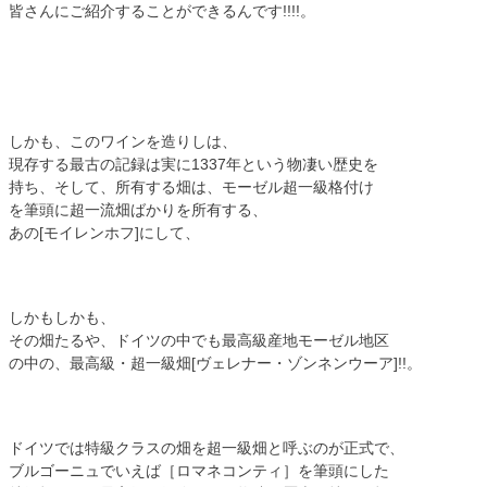
皆さんにご紹介することができるんです!!!!。
しかも、このワインを造りしは、
現存する最古の記録は実に1337年という物凄い歴史を
持ち、そして、所有する畑は、モーゼル超一級格付け
を筆頭に超一流畑ばかりを所有する、
あの[モイレンホフ]にして、
しかもしかも、
その畑たるや、ドイツの中でも最高級産地モーゼル地区
の中の、最高級・超一級畑[ヴェレナー・ゾンネンウーア]!!。
ドイツでは特級クラスの畑を超一級畑と呼ぶのが正式で、
ブルゴーニュでいえば［ロマネコンティ］を筆頭にした