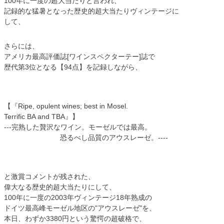
100年に一度の超大当たりと言われ、
記録的な猛暑となった歴史的超大当たりヴィンテージに
して、
さらには、
アメリカ最高評価誌[ワインスペクターテー]誌で
歴代第3位となる【94点】を記録しながら、
【『Ripe, opulent wines; best in Mosel.
Terrific BA and TBA』】
---完熟した贅沢なワイン。モーゼルでは最高。
恐るべし品質のアウスレーゼ。----
と激賞コメントが残された、
偉大なる歴史的超大当たりにして、
100年に一度の2003年ヴィンテージ18年熟成の
ドイツ最高峰モーゼル地区の"アウスレーゼ"を、
本日、わずか3380円という驚愕の超破格で、