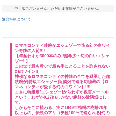
申し訳ございません。ただいま在庫がございません。
返品特約について
ロマネコンティ凄腕がエシェゾーで造る幻の白ワイ
ン奇跡の入荷!!!!
【年産わずか3000本のみ!!超希少・幻の白いエシェ
ゾー!!】
この世で最も希少で最も手にとることを許されない
幻のワイン!!
神秘なるロマネコンティの神髄の全てを継承した超
凄腕が[特級エシェゾー]近隣畑で造る幻秘蔵の【ロ
マネコンティが愛する幻の白ワイン】!!!!!
まさに特級畑[エシェゾー]からわずか数百メートル
という、わずか0.27haしかない絶好の近隣畑にし
て、
しかもそこに植わる、実に1949年植樹の樹齢70年
以上もの、伝説のアリゴテ種100%で造られる[幻の