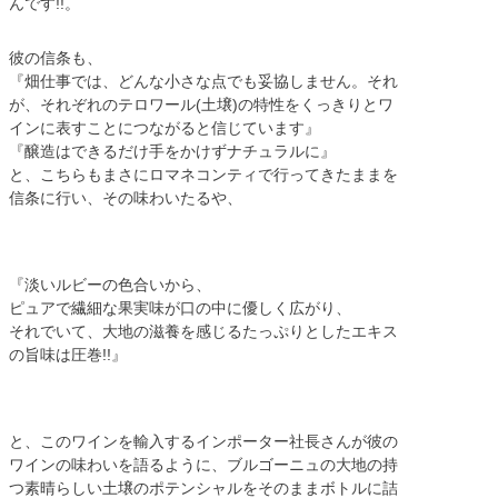
んです!!。
彼の信条も、
『畑仕事では、どんな小さな点でも妥協しません。それ
が、それぞれのテロワール(土壌)の特性をくっきりとワ
インに表すことにつながると信じています』
『醸造はできるだけ手をかけずナチュラルに』
と、こちらもまさにロマネコンティで行ってきたままを
信条に行い、その味わいたるや、
『淡いルビーの色合いから、
ピュアで繊細な果実味が口の中に優しく広がり、
それでいて、大地の滋養を感じるたっぷりとしたエキス
の旨味は圧巻!!』
と、このワインを輸入するインポーター社長さんが彼の
ワインの味わいを語るように、ブルゴーニュの大地の持
つ素晴らしい土壌のポテンシャルをそのままボトルに詰