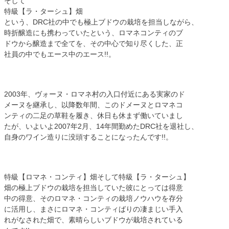
そして
特級【ラ・ターシュ】畑
という、DRC社の中でも極上ブドウの栽培を担当しながら、
時折醸造にも携わっていたという、ロマネコンティのブ
ドウから醸造まで全てを、その中心で知り尽くした、正
社員の中でもエース中のエース!!。
2003年、ヴォーヌ・ロマネ村の入口付近にある実家のド
メーヌを継承し、以降数年間、このドメーヌとロマネコ
ンティの二足の草鞋を履き、休日も休まず働いていまし
たが、いよいよ2007年2月、14年間勤めたDRC社を退社し、
自身のワイン造りに没頭することになったんです!!。
特級【ロマネ・コンティ】畑そして特級【ラ・ターシュ】
畑の極上ブドウの栽培を担当していた彼にとっては得意
中の得意、そのロマネ・コンティの栽培ノウハウを存分
に活用し、まさにロマネ・コンティばりの凄まじい手入
れがなされた畑で、素晴らしいブドウが栽培されている