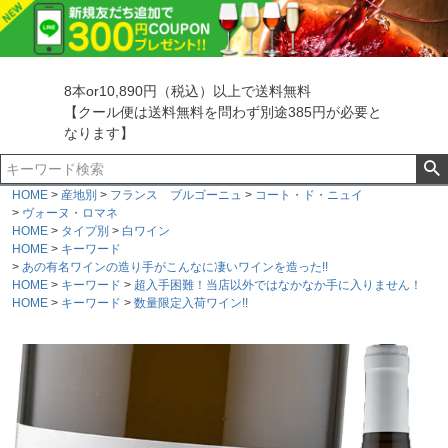
8本or10,890円（税込）以上で送料無料
【クール便は送料無料を問わず別途385円が必要と
なります】
HOME
産地別
フランス ブルゴーニュ
コート・ド・ニュイ
ヴォーヌ・ロマネ
HOME
タイプ別
白ワイン
HOME
キーワード
あの有名ワインの造り手がこんなに凄いワインを造った!!
HOME
キーワード
超入手困難！当店以外ではなかなか手に入りません！
HOME
キーワード
数量限定入荷ワイン!!