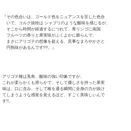
『その色合いは、ゴールド色をニュアンスを呈した色合
いで、コルク抜栓は シャブリのような酸味を感じるが、
そこから時間が経過するにつれて、青リンゴに南国
フルーツの香りと果実味がふくよかに膨らんで、
まさにアリゴテの想像を超える、見事なまろやかさと
円熟味があるんです!!!!。』
アリゴテ種は兎角、酸味の強い印象ですが、
これが柔らかくも滑らかで、そして優しさを持った果実
味は、口に含み、そして喉を通る瞬間に全身の力が抜け
てしまうような感覚を覚えるほど、すごく美味しいんで
す!!。