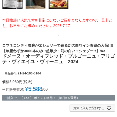
本日物凄い人気です!! 非常に少ないご紹介となりますので、 是非と
も、お早めにお求めください。2026.7.17
ロマネコンティ凄腕がエシェゾーで造る幻の白ワイン奇跡の入荷!!!!
【年産わずか3000本のみ!!超希少・幻の白いエシェゾー!!】/b>
ドメーヌ・オーディフレッド・ブルゴーニュ・アリゴ
テ・ヴィエイユ・ヴィーニュ 2024
商品番号
21-24-160-0164
¥
5,588
当店販売価格
税込
ご購入で、【
152
】 ポイント獲得！（毎日5％還元）
お気に入りに登録する