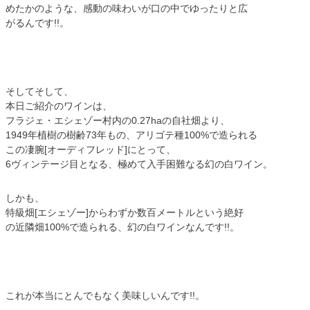
めたかのような、感動の味わいが口の中でゆったりと広
がるんです!!。
そしてそして、
本日ご紹介のワインは、
フラジェ・エシェゾー村内の0.27haの自社畑より、
1949年植樹の樹齢73年もの、アリゴテ種100%で造られる
この凄腕[オーディフレッド]にとって、
6ヴィンテージ目となる、極めて入手困難なる幻の白ワイン。
しかも、
特級畑[エシェゾー]からわずか数百メートルという絶好
の近隣畑100%で造られる、幻の白ワインなんです!!。
これが本当にとんでもなく美味しいんです!!。