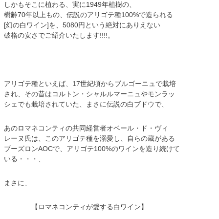
しかもそこに植わる、実に1949年植樹の、
樹齢70年以上もの、伝説のアリゴテ種100%で造られる
[幻の白ワイン]を、5080円という絶対にありえない
破格の安さでご紹介いたします!!!!。
アリゴテ種といえば、17世紀頃からブルゴーニュで栽培
され、その昔はコルトン・シャルルマーニュやモンラッ
シェでも栽培されていた、まさに伝説の白ブドウで、
あのロマネコンティの共同経営者オベール・ド・ヴィ
レーヌ氏は、このアリゴテ種を溺愛し、自らの蔵がある
ブーズロンAOCで、アリゴテ100%のワインを造り続けて
いる・・・、
まさに、
【ロマネコンティが愛する白ワイン】