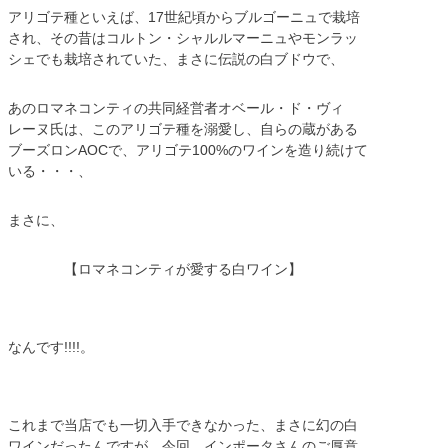
アリゴテ種といえば、17世紀頃からブルゴーニュで栽培
され、その昔はコルトン・シャルルマーニュやモンラッ
シェでも栽培されていた、まさに伝説の白ブドウで、
あのロマネコンティの共同経営者オベール・ド・ヴィ
レーヌ氏は、このアリゴテ種を溺愛し、自らの蔵がある
ブーズロンAOCで、アリゴテ100%のワインを造り続けて
いる・・・、
まさに、
【ロマネコンティが愛する白ワイン】
なんです!!!!。
これまで当店でも一切入手できなかった、まさに幻の白
ワインだったんですが、今回、インポータさんのご厚意