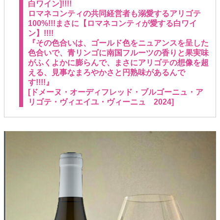
白ワイン]!!!!
ロマネコンティの共同経営者も溺愛するアリゴテ
100%!!!まさに【ロマネコンティが愛する白ワイ
ン】!!!!
『その色合いは、ゴールド色をニュアンスを呈した
色合いで、青リンゴに南国フルーツの香りと果実味
がふくよかに膨らんで、まさにアリゴテの想像を超
える、見事なまろやかさと円熟味があるんで
す!!!!』
[ドメーヌ・オーディフレッド・ブルゴーニュ・ア
リゴテ・ヴィエイユ・ヴィーニュ 2024]