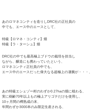
あのロマネコンティを造りしDRC社の正社員の
中でも、エース中のエースとして、
特級【ロマネ・コンティ】畑
特級【ラ・ターシュ】畑
DRC社の中でも最高極上ブドウの栽培を担当し
ながら、醸造にも携わっていたという、
ロマネコンティ正社員の中でも、
エース中のエースだった偉大なる超極上の凄腕が・・・、
あの特級エシェゾー村のわずか0.27haの畑に植わる、
実に樹齢70年以上もの極上アリゴテだけを使用し、
10ヶ月間の樽熟成の末、
年間わずか3000本のみ限定生産される、