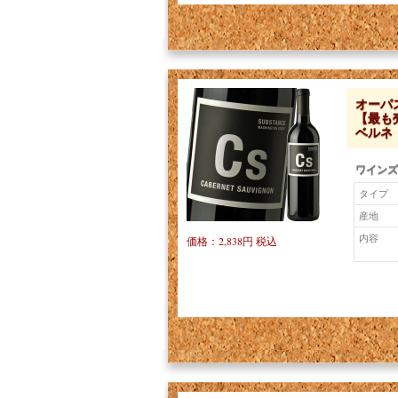
オーパス
【最も
ベルネ
ワインズ
タイプ
産地
内容
価格：2,838円 税込