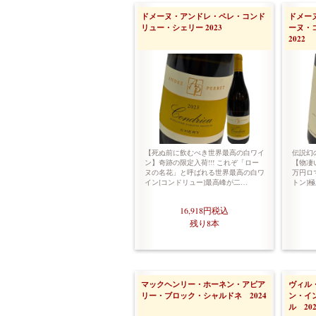
ドメーヌ・アンドレ・ペレ・コンド
ドメー
リュー・シェリー 2023
ーヌ・
2022
【死ぬ前に飲むべき世界最高の白ワイ
伝説幻
ン】奇跡の限定入荷!!! これぞ「ロー
【物凄い
ヌの名花」と呼ばれる世界最高の白ワ
万円ロ
イン[コンドリュー]最高峰が二…
トン]
16,918円
税込
残り8本
マックヘンリー・ホーネン・アピア
ヴィル
リー・ブロック・シャルドネ 2024
ン・イ
ル 202