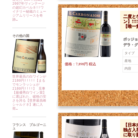
2007年ヴィンテージ
の超幻カベルネ!!ワ
イナリー秘蔵のミュー
二度と
ジアムリリースを奇
跡…
ン】!!
【唯一
その他の国
ポッジョ
デラ・グレ
タイプ
産地
価格：7,898円 税込
内容
世界最高の白ワインが
2180円!!!!!【まる
でモンラッシェが
2180円!!!!】 見事
【最優秀白ワイン賞】
に選ばれた、破格の安
さを誇る【世界最高峰
シャルドネ】遂に入
荷…
【日本
フランス ブルゴーニ
ュ
独占入
に取り