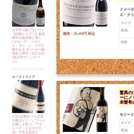
ドメーヌ
エ・クリ
タイプ
産地
入手不可能です!!!!
価格：26,488円 税込
【特級シャブリ】最高
峰中の最高峰に輝く
内容
[クロ・デ・ゾスピ
ス・ダン・レ・クロ]
偉大なる【パーカー観
測史上歴代二位】幻の
2022年ヴィンテー
ジ…
オーストラリア
驚異の
ーにノ
未曽有
モリード
≪95点獲得!!≫待望
の希少ピノ・ノワール
タイプ
が遂に上陸!!『アデ
レード・ヒルズの王
産地
者』が造る限定ピ