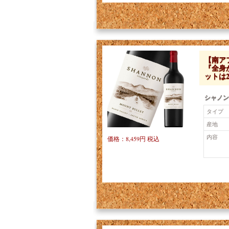
【南ア
『全身
ットは2
シャノン
タイプ
産地
内容
価格：8,459円 税込