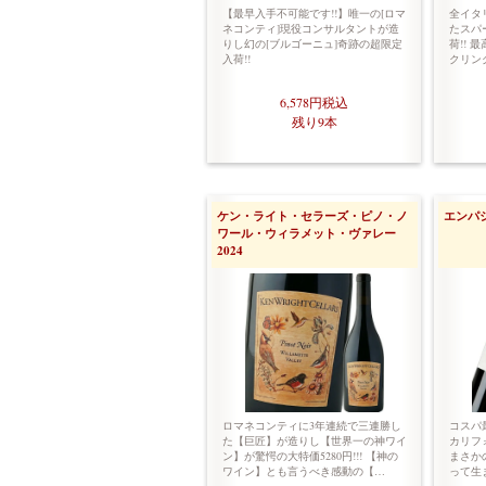
【最早入手不可能です!!】唯一の[ロマ
全イタ
ネコンティ]現役コンサルタントが造
たスパ
りし幻の[ブルゴーニュ]奇跡の超限定
荷!!
入荷!!
クリン
6,578円
税込
残り9本
ケン・ライト・セラーズ・ピノ・ノ
エンパシ
ワール・ウィラメット・ヴァレー
2024
ロマネコンティに3年連続で三連勝し
コスパ
た【巨匠】が造りし【世界一の神ワイ
カリフ
ン】が驚愕の大特価5280円!!! 【神の
まさかの
ワイン】とも言うべき感動の【…
って生