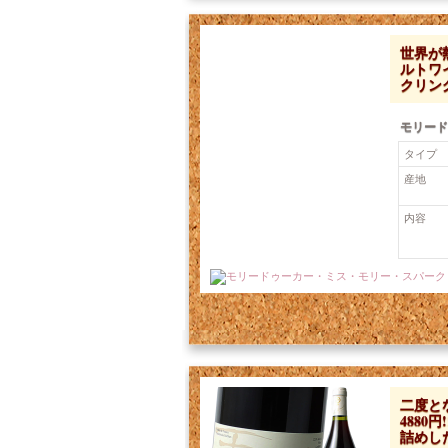
世界が
ルトワ
クリン
モリード
タイプ
産地
内容
価格：4,609円 税込
二度と
4880
詰めし