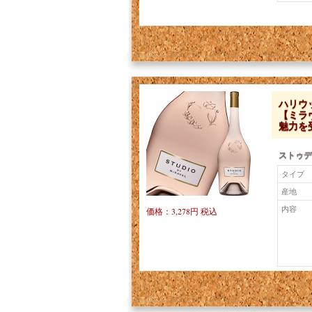
ハリウ
【ミラ
魅力を
ストゥデ
タイプ
産地
内容
価格：3,278円 税込