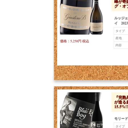
峰が奇
グ・オ
ルッジェ
イ 2023
タイプ
産地
価格：5,258円 税込
内容
『完熟
が造る
15.5
モリード
タイプ