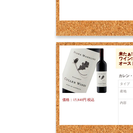
来たぁ!
ワイン
オース
カレン・
タイプ
産地
価格：15,840円 税込
内容