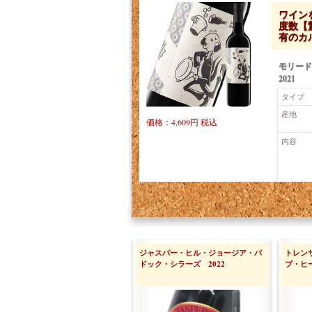
ワイン
度数【
有のカ
モリード
2021
タイプ
産地
価格：4,609円 税込
内容
ジャスパー・ヒル・ジョージア・パ
トレン
ドック・シラーズ 2022
ブ・ヒ