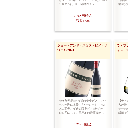
熟成】2007年ヴィンテージの超幻カベ
【最優
ルネ!!ワイナリー秘蔵のミュー…
格の安
7,788円
税込
残り16本
ショー・アンド・スミス・ピノ・ノ
ラ・フ
ワール 2024
ャン・デ
≪95点獲得!!≫待望の希少ピノ・ノワ
【ナチ
ールが遂に上陸!!『アデレード・ヒル
人が造
ズの王者』が造る限定ピノ!!わずか
デー9
4780円にして、同産地の最高峰カ…
繊細で
5,258円
税込