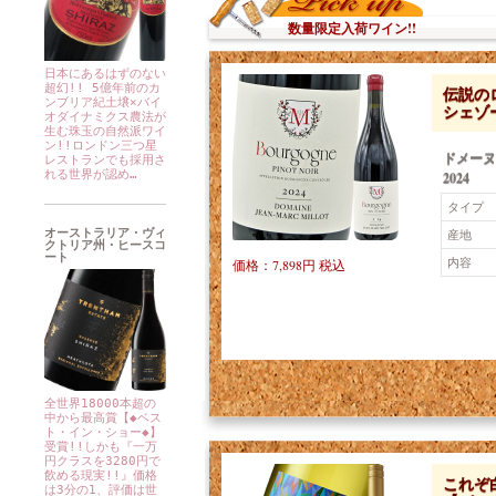
数量限定入荷ワイン!!
日本にあるはずのない
超幻!! 5億年前のカ
伝説の
ンブリア紀土壌×バイ
シェゾー
オダイナミクス農法が
生む珠玉の自然派ワイ
ン!!ロンドン三つ星
ドメー
レストランでも採用さ
れる世界が認め…
2024
タイプ
オーストラリア・ヴィ
産地
クトリア州・ヒースコ
ート
内容
価格：7,898円 税込
全世界18000本超の
中から最高賞【◆ベス
ト・イン・ショー◆】
受賞!!しかも『一万
円クラスを3280円で
飲める現実!!』価格
これぞ
は3分の1、評価は世