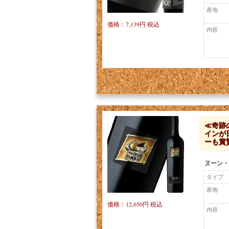
産地
価格：7,139円 税込
内容
≪奇跡
インが
ーも賞
ヌーン・
タイプ
産地
価格：12,650円 税込
内容