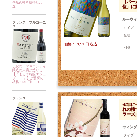
【パー
界最高峰を獲得した
位』に
逸…
ルーウィ
フランス ブルゴーニ
ュ
タイプ
産地
価格：19,580円 税込
内容
伝説のロマネコンティ
醸造の末裔が造りし
【『まるで特級エシェ
ゾー!!』】が驚愕の
破格7180円!!!!
フランス
≪年に
れの桜
ラーズ]
ウィンダ
タイプ