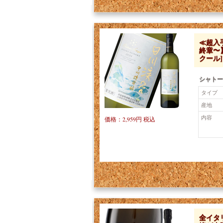
≪超入
終章〜
クール
シャトー
タイプ
産地
内容
価格：2,959円 税込
全イタ