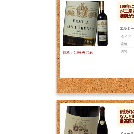
100
が二度と
凄腕が
エルミー
タイプ
産地
内容
価格：2,398円 税込
伝説幻
なんと
最高区
ドメーヌ