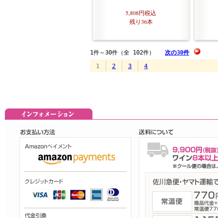
5,808円
税込
残り36本