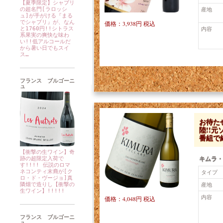
【夏季限定】シャブリ
産地
の超名門[ラロッシ
ュ]が手がける『まる
でシャブリ』が、なん
価格：3,938円 税込
内容
と1760円!!シトラス
系果実の爽快な味わ
い!!低アルコールだ
から暑い日でもスイ
ス…
フランス ブルゴーニ
ュ
お待たせ
陸!!
番組で
【衝撃の生ワイン】奇
キムラ・
跡の超限定入荷で
す!!!! 伝説のロマ
ネコンティ末裔が[ク
タイプ
ロ・ド・ヴージョ]真
産地
隣畑で造りし【衝撃の
生ワイン】!!!!!
内容
価格：4,048円 税込
フランス ブルゴーニ
ュ