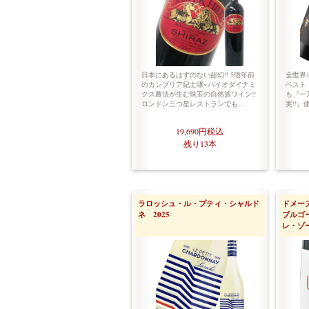
日本にあるはずのない超幻!! 5億年前
全世界
のカンブリア紀土壌×バイオダイナミ
ベスト
クス農法が生む珠玉の自然派ワイン!!
も『一
ロンドン三つ星レストランでも…
実!!』
19,690円
税込
残り13本
ラロッシュ・ル・プティ・シャルド
ドメー
ネ 2025
ブルゴ
レ・ゾー