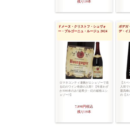
残り19本
ドメーヌ・クリストフ・シュヴォ
ボデガ
ー・ブルゴーニュ・ルージュ 2024
デ・イヌ
ロマネコンティ凄腕がエシェゾーで造
【スペ
る幻のワイン奇跡の入荷!! 【年産わず
入荷です
か3000本のみ!!超希少・幻の破格エシ
最高峰
ェゾー!!】
の【ス
7,898円
税込
残り19本