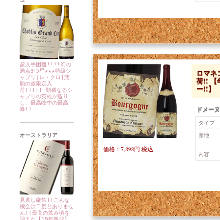
超入手困難!!!!幻の
満点3つ星★★★特級シ
ロマネ
ャブリ[レ・クロ]悲
荷!! 
願の超限定入
ー!!】
荷!!!!! 類稀なるシ
ャブリの英雄が造り
し、最高峰中の最高
ドメーヌ
峰!!
タイプ
産地
オーストラリア
価格：7,898円 税込
内容
見逃し厳禁!!こんな
機会は二度とありませ
ん!!最高の飲み頃を
迎えた【19年熟成】