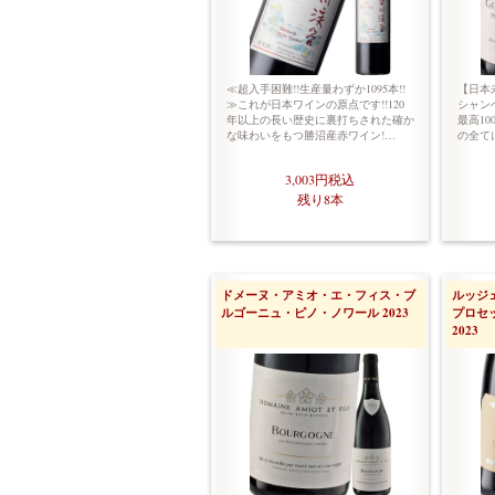
≪超入手困難!!生産量わずか1095本!!
【日本
≫これが日本ワインの原点です!!120
シャン
年以上の長い歴史に裏打ちされた確か
最高1
な味わいをもつ勝沼産赤ワイン!…
の全て
3,003円
税込
残り8本
ドメーヌ・アミオ・エ・フィス・ブ
ルッジ
ルゴーニュ・ピノ・ノワール 2023
プロセ
2023