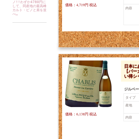
ノ!!わずか4780円に
価格：4,719円 税込
して、同産地の最高峰
内容
カルト・ピノと肩を並
べ…
日本に
【パー
い得シ
ジルベー
タイプ
産地
価格：6,138円 税込
内容