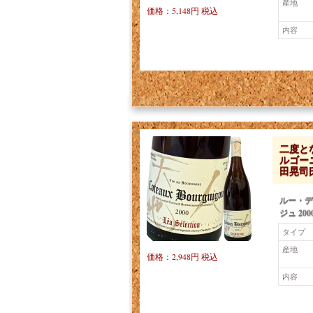
産地
価格：5,148円 税込
内容
二度と
ルゴーニ
田晃司
ルー・デ
ジュ 200
タイプ
産地
価格：2,948円 税込
内容