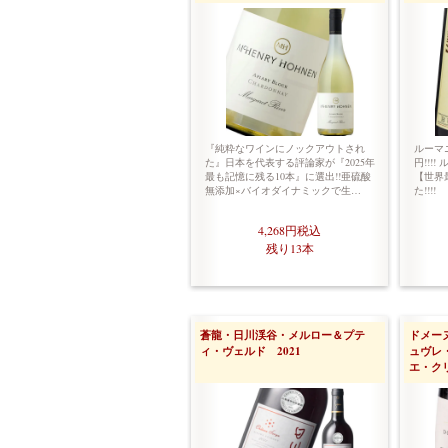
『純粋なワインにノックアウトされ
ルーマ
た』日本を代表する評論家が『2025年
円!!!
最も記憶に残る10本』に選出!!亜硫酸
【世界
無添加×バイオダイナミックで生…
た!!!!
4,268円
税込
残り13本
蒼龍・日川渓谷・メルロー＆プテ
ドメー
ィ・ヴェルド 2021
ュヴレ
エ・クリ