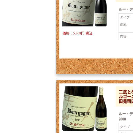
ルー・デ
タイプ
産地
価格：5,368円 税込
内容
二度と
ルゴーニ
田晃司
ルー・
2000
タイプ