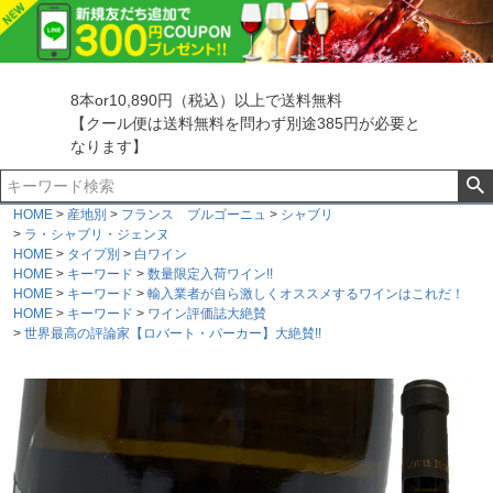
8本or10,890円（税込）以上で送料無料
【クール便は送料無料を問わず別途385円が必要と
なります】
HOME
産地別
フランス ブルゴーニュ
シャブリ
ラ・シャブリ・ジェンヌ
HOME
タイプ別
白ワイン
HOME
キーワード
数量限定入荷ワイン!!
HOME
キーワード
輸入業者が自ら激しくオススメするワインはこれだ！
HOME
キーワード
ワイン評価誌大絶賛
世界最高の評論家【ロバート・パーカー】大絶賛!!