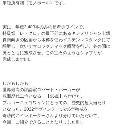
単独所有畑（モノポール）です。
実に、年産2,400本のみの超希少ワインで、
特級畑「レ・クロ」の最下部にあるキンメリジャン土壌、
真南向きの区画から木樽を使わずステンレスタンクにて
醗酵し、次いでマロラクティック醗酵を行い、冬の間に
澱とともに熟成させ、この宝石のようなシャブリが
完成します!!!!。
しかもしかも、
世界最高の評論家ロバート・パーカーが、
観測歴代二位となる、【96点】を付けた、
ブルゴーニュ白ワインにとっての、歴史的超大当たり
となった、2022年ヴィンテージの6年熟成を、
奇跡的にインポーターさんより分けていただいて、
今回、ご紹介できることとなりました!!!!。