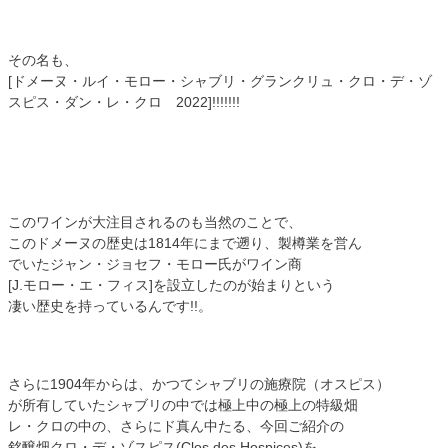
その名も、
[ドメーヌ・ルイ・モロー・シャブリ・グランクリュ・クロ・デ・ゾ
スピス・ダン・レ・クロ 2022]!!!!!!!
このワインが大注目されるのも当然のことで、
このドメーヌの歴史は1814年にまで遡り、製樽業を営ん
でいたジャン・ジョセフ・モロー氏がワイン商
[J.モロー・エ・フィス]を設立したのが始まりという
凄い歴史を持っているんです!!。
さらに1904年からは、かつてシャブリの施療院（オスピス）
が所有していたシャブリの中では極上中の極上の特級畑
レ・クロの中の、さらにド真ん中たる、今回ご紹介の
銘醸畑クロ・デ・ゾスピス(Clos des Hospices)を