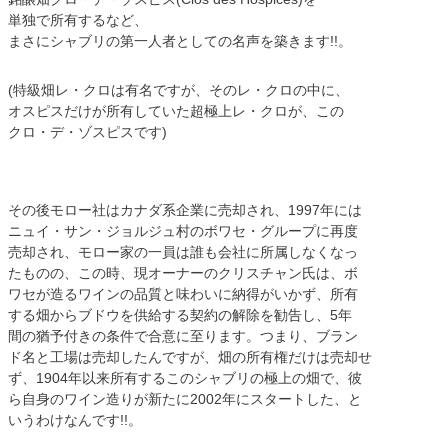
単独で所有するなど、
まさにシャブリの第一人者としての名声を築きます!!。
(特級畑レ・クロは有名ですが、そのレ・クロの中に、
オスピスだけが所有していた超極上レ・クロが、この
クロ・デ・ゾスピスです)
その後モロー社はカナダ系企業に売却され、1997年には
ニュイ・サン・ジョルジュ村のボワセ・グループに再度
売却され、モロー家の一員は誰も会社に所属しなくなっ
たものの、この時、現オーナーのクリスチャン氏は、ボ
ワセが造るワインの品質と味わいに納得がいかず、所有
する畑からブドウを供給する契約の解除を勧告し、5年
間の猶予付きの条件で合意に至ります。つまり、ブラン
ド名と工場は売却したんですが、畑の所有権だけは売却せ
ず、1904年以来所有するこのシャブリの極上の畑で、彼
ら自身のワイン造りが新たに2002年にスタートした、と
いうわけなんです!!。