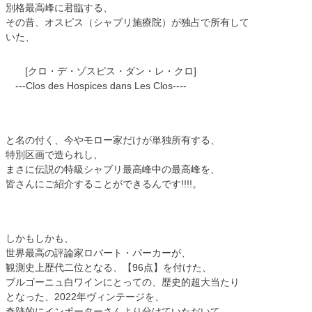
別格最高峰に君臨する、
その昔、オスピス（シャブリ施療院）が独占で所有して
いた、
[クロ・デ・ゾスピス・ダン・レ・クロ]
---Clos des Hospices dans Les Clos----
と名の付く、今やモロー家だけが単独所有する、
特別区画で造られし、
まさに伝説の特級シャブリ最高峰中の最高峰を、
皆さんにご紹介することができるんです!!!!。
しかもしかも、
世界最高の評論家ロバート・パーカーが、
観測史上歴代二位となる、【96点】を付けた、
ブルゴーニュ白ワインにとっての、歴史的超大当たり
となった、2022年ヴィンテージを、
奇跡的にインポーターさんより分けていただいて、