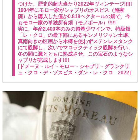
つけた、歴史的超大当たり2022年ヴィンテージ!!!!!
1904年にモロー家がシャブリのオスピス（施療
院）から購入した僅か0.818ヘクタールの畑で、今
もモロー家の単独所有畑（モノポール）!!!!!
実に、年産2,400本のみの超希少ワインで、特級畑
「レ・クロ」の最下部にあるキンメリジャン土壌、
真南向きの区画から木樽を使わずステンレスタンク
にて醗酵し、次いでマロラクティック醗酵を行い、
冬の間に澱とともに熟成させ、この宝石のようなシ
ャブリが完成します!!!!
[ドメーヌ・ルイ・モロー・シャブリ・グランクリ
ュ・クロ・デ・ゾスピス・ダン・レ・クロ 2022]