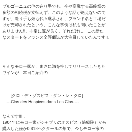
ブルゴーニュの他の造り手でも、今や高騰する高級畑の
多額の相続税が支払えず、このような話が絶えないので
すが、造り手も畑も代々継承され、ブランド名と工場だ
けが売却されたという、こんな事例は私も聞いたことが
ありません!!。非常に運が良く、それだけに、この新た
なスタートをフランス全評価誌が大注目していたんです!!。
そんなモロー家が、まさに満を持してリリースしたきた
ワインが、本日ご紹介の
[クロ・デ・ゾスピス・ダン・レ・クロ]
---Clos des Hospices dans Les Clos----
なんです!!!!。
1904年にモロー家がシャブリのオスピス（施療院）から
購入した僅か0.818ヘクタールの畑で、今もモロー家の