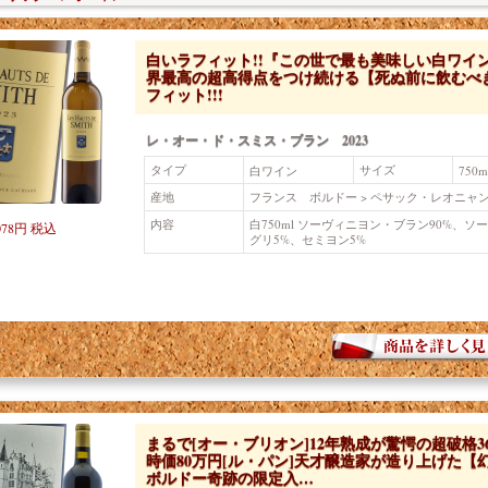
白いラフィット!!『この世で最も美味しい白ワインだ
界最高の超高得点をつけ続ける【死ぬ前に飲むべ
フィット!!!
レ・オー・ド・スミス・ブラン 2023
タイプ
サイズ
白ワイン
750m
産地
フランス ボルドー > ペサック・レオニャ
内容
白750ml ソーヴィニヨン・ブラン90%、ソ
078円 税込
グリ5%、セミヨン5%
まるで[オー・ブリオン]12年熟成が驚愕の超破格3680
時価80万円[ル・パン]天才醸造家が造り上げた【
ボルドー奇跡の限定入…