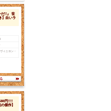
!!』 世
き】白いラ
l
ン
ーヴィニヨン・
円!!!!
幻の傑作】