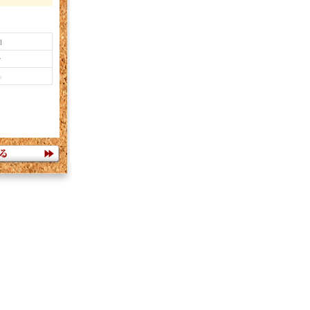
l
ン
%