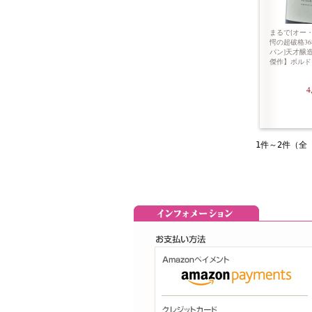
まるで[オー・
愕の超破格368
パン]天才醸
傑作】ボルド
4