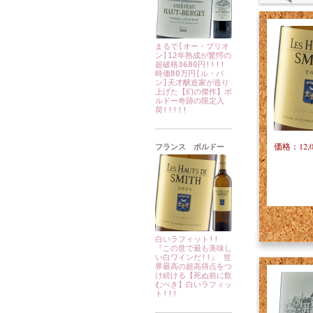
まるで[オー・ブリオ
ン]12年熟成が驚愕の
超破格3680円!!!!
時価80万円[ル・パ
ン]天才醸造家が造り
上げた【幻の傑作】ボ
ルドー奇跡の限定入
荷!!!!!
価格：12,
フランス ボルドー
白いラフィット!!
『この世で最も美味し
い白ワインだ!!』 世
界最高の超高得点をつ
け続ける【死ぬ前に飲
むべき】白いラフィッ
ト!!!