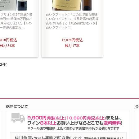
ブリオン]12年熟成が驚
白いラフィット!!『この世で最も美味
0円!!!! 時価80万円[ル・
しい白ワインだ!!』 世界最高の超高得
造家が造り上げた【幻の
点をつけ続ける【死ぬ前に飲むべき】
ー奇跡の限定入…
白いラフィット!!!
,818円
税込
12,078円
税込
残り34本
残り17本