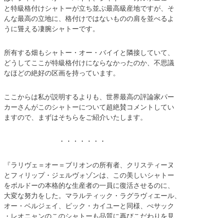
と特級格付けシャトーが立ち並ぶ最高級産地ですが、そ
んな最高の立地に、格付けではないものの肩を並べるよ
うに聳える凄腕シャトーです。
所有する畑もシャトー・オー・バイイと隣接していて、
どうしてここが特級格付けにならなかったのか、不思議
なほどの絶好の区画を持っています。
ここからは私が説明するよりも、世界最高の評論家パー
カーさんがこのシャトーについて超絶賛コメントしてい
ますので、まずはそちらをご紹介いたします。
・・・・・・・
『ラリヴェ＝オー＝ブリオンの所有者、クリスティーヌ
とフィリップ・ジェルヴォゾンは、この美しいシャトー
をボルドーの本格的な生産者の一員に復活させるのに、
大変な努力をした。マラルティック・ラグラヴィエール、
オー・ベルジェイ、ピック・カイユーと同様、ぺサック
・レオニャンのこのシャトーも品質に再びこだわりを見