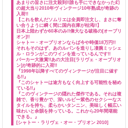
あまりの旨さに注文殺到!!誰も手にできなかった幻
の超大当り2010年ヴィンテージ10年熟成が奇跡の
入荷!!
【これを飲んだソムリエは全員即注文し、まさに奪
い合うように瞬く間に国内在庫が枯渇!!】
日本上陸わずか60本のみ!!偉大なる破格の[オーブリ
オン]!!
シャトー・オーブリオンならば今や時価18万円!!
それもそのはず、あのルパンを造りし凄腕ミッシェ
ル・ロランがこのワインを造っているんです!!
パーカー大激賞!!あの大注目[ラリヴェ・オーブリオ
ン]が奇跡的に入荷!!
『1998年以降すべてのヴィンテージが注目に値す
る!!』
『このシャトーは途方もなく向上する可能性を秘め
ている!!』
『このヴィンテージの隠れた傑作である。それは複
雑で、香り豊かで、深いルビー紫色のセクシーなス
タイルを持ち、柔らかいタンニン、美味しく幅広い
味わいと余韻を持っている。これから20年間堪能
できる。』
[シャトー・ラリヴェ・オー・ブリオン 2010]