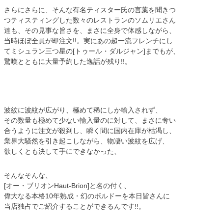
さらにさらに、そんな有名ティスター氏の言葉を聞きつ
つティスティングした数々のレストランのソムリエさん
達も、その見事な旨さを、まさに全身で体感しながら、
当時ほぼ全員が即注文!!。実にあの超一流フレンチにし
てミシュラン三つ星の[トゥール・ダルジャン]までもが、
驚嘆とともに大量予約した逸話が残り!!。
波紋に波紋が広がり、極めて稀にしか輸入されず、
その数量も極めて少ない輸入量のに対して、まさに奪い
合うように注文が殺到し、瞬く間に国内在庫が枯渇し、
業界大騒然を引き起こしながら、物凄い波紋を広げ、
欲しくとも決して手にできなかった、
そんなそんな、
[オー・ブリオンHaut-Brion]と名の付く、
偉大なる本格10年熟成・幻のボルドーを本日皆さんに
当店独占でご紹介することができるんです!!。