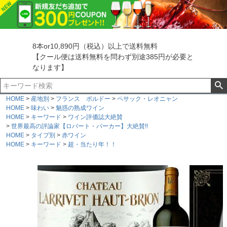
8本or10,890円（税込）以上で送料無料
【クール便は送料無料を問わず別途385円が必要と
なります】
HOME
産地別
フランス ボルドー
ペサック・レオニャン
HOME
味わい
魅惑の熟成ワイン
HOME
キーワード
ワイン評価誌大絶賛
世界最高の評論家【ロバート・パーカー】大絶賛!!
HOME
タイプ別
赤ワイン
HOME
キーワード
超・当たり年！！