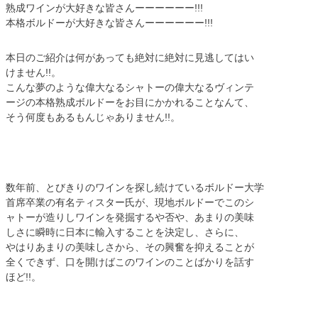
熟成ワインが大好きな皆さんーーーーーー!!!
本格ボルドーが大好きな皆さんーーーーーー!!!
本日のご紹介は何があっても絶対に絶対に見逃してはい
けません!!。
こんな夢のような偉大なるシャトーの偉大なるヴィンテ
ージの本格熟成ボルドーをお目にかかれることなんて、
そう何度もあるもんじゃありません!!。
数年前、とびきりのワインを探し続けているボルドー大学
首席卒業の有名ティスター氏が、現地ボルドーでこのシ
ャトーが造りしワインを発掘するや否や、あまりの美味
しさに瞬時に日本に輸入することを決定し、さらに、
やはりあまりの美味しさから、その興奮を抑えることが
全くできず、口を開けばこのワインのことばかりを話す
ほど!!。