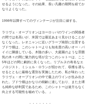
せるようになった。その結果、長い凡庸の期間を経てか
なりよくなった。
1998年以降すべてのヴィンテージが注目に値する。
ラリヴェ・オーブリオンはヨーロッパのワインの関係者
の間では名高いが、米国では最近あまり見かけることが
なくなった。レオニャンに近いグラーブ南部に位置する
ブドウ畑は、このシャトーよりも知名度の高いオー・バ
イイに隣接している。木陰の多い、大庭園のような雰囲
気の木々の間に魅力的な塔が立つこのシャトーは、ここ
5年ほどの間に劇的に良くなった。リブルヌの有名なエ
ノロジスト、ミシェル・ロランが招かれて、収穫を遅ら
せるとともに厳格な選別を実施したため、私が味わった
ラリヴェ・オーブリオンの中で最上のワインが生み出さ
れた。ブドウ畑はかなりの樹齢に達しており、また土壌
も純粋な砂利質であるため、このシャトーは途方もなく
向上する可能性を秘めている。 』
・・・・・・・