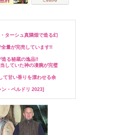
・ターシュ真隣畑で造る幻
で全量が完売しています!!
造る秘蔵の逸品!!
当していた神の凄腕が完璧
そして甘い香りを漂わせる余
・ペルドリ 2023]