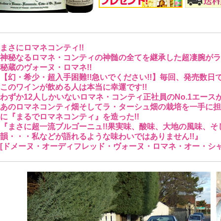
まさにロマネコンティ!!
神秘なるロマネ・コンティの神髄の全てを継承した超凄腕がラ
秘蔵のヴォーヌ・ロマネ!!
【幻・希少・超入手困難!!急いでください!!】毎回、発売数日
このワインが飲める人は本当に幸運です!!
わずか12人しかいないロマネ・コンティ正社員のNo.1エースが
あのロマネコンティ畑そしてラ・ターシュ畑の栽培を一手に担
に『まるでロマネコンティ』を造った!!
『まさに超一流ブルゴーニュ!!果実味、酸味、大地の風味、
韻・・・私などが語れるような味わいではありません!!』
[ドメーヌ・オーディフレッド・ヴォーヌ・ロマネ・オー・シャン