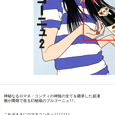
神秘なるロマネ・コンティの神髄の全てを継承した超凄

腕が隣畑で造る幻秘蔵のブルゴーニュ!!。

これぞまさにロマネコンティ!!!!!!!
