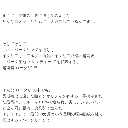
まさに、空想の世界に漂うかのような、
そんなコメントとともに、大絶賛しているんです!!!。
そしてそして、
このスパークリングを造りは、
イタリアは、アルプス山麓のイタリア屈指の超高級
スパーク産地[トレンティーノ]を代表する、
超凄腕[ロータリ]!!!!。
そんな[ロータリ]の中でも、
長期熟成に適した酸とクオリティを有する、手摘みされ
た最高のシャルドネ100%で造られ、実に、シャンパン
と全く同じ瓶内二次発酵で造られ、
そしてそして、最低60カ月という長期の瓶内熟成を経て
完成するスパークリングで、