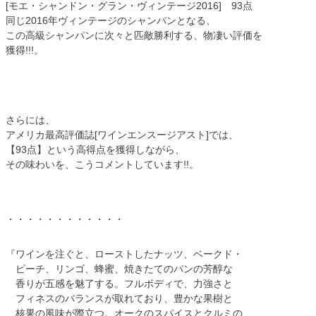
[モエ・シャンドン・グラン・ヴィンテージ2016] 93点
同じ2016年ヴィンテージのシャンパンとなる、
この高級シャンパンに次々と匹敵勝利する、物凄い評価を
獲得!!!。
さらには、
アメリカ最高評価誌[ワインエンスージアスト]では、
【93点】という高得点を獲得しながら、
その味わいを、こうコメントしています!!。
・・・・・・・・・・・・
『ワインを注ぐと、ローストしたナッツ、ベークド・
ピーチ、リンゴ、蜂蜜、焼きたてのパンの芳醇な
香りが五感を魅了する。フルボディで、力強さと
フィネスのバランスが取れており、豊かな果樹と
核果の風味が際立つ。オークのスパイスとクルミの