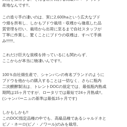
産地なんです!!。
この造り手の凄いのは、実に2,600haという広大なブド
ウ畑を所有し、しかもブドウ栽培・収穫から徹底した品
質管理を行い、栽培から出荷に至るまで自社スタッフが
丁寧に作業し、驚くことにブドウの収穫は、すべて手摘
み!!!!!!。
これだけ巨大な規模を持っているにも関わらず、
ここからが本当に物凄いんです!!。
100％自社畑生産で、シャンパンの有名ブランドのように
ブドウを他からの購入することは一切なく、さらに瓶内
二次醗酵製法は、トレントDOCの規定では、最低瓶内熟成
期間は15ヶ月ですが、ロータリでは最短で24ヶ月熟成!!。
(シャンパーニュの基準は最低15ヶ月です)
しかもしかも!!
このDOC指定品種の中でも、高級品種であるシャルドネと
ピノ・ネーロ(ピノ・ノワール)のみを栽培。