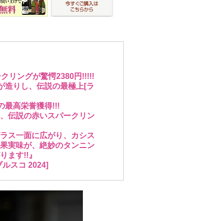
グが驚愕2380円!!!!!
が造りし、伝説の最極上[ラ
最高栄誉獲得!!!
、伝説の赤いスパークリン
ラス一面に広がり、カシス
果実味が、絶妙のタンニン
ます!!』
コ 2024]