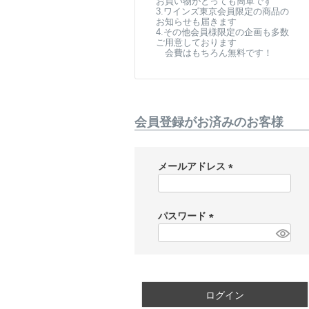
お買い物がとっても簡単です
3.ワインズ東京会員限定の商品の
お知らせも届きます
4.その他会員様限定の企画も多数
ご用意しております
会費はもちろん無料です！
会員登録がお済みのお客様
メールアドレス
(
必
須
パスワード
)
(
必
須
)
ログイン