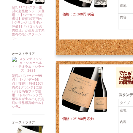
産地
超幻!!コレクター垂
涎の超怪物シラーズ登
価格：25,300円 税込
場!!【パーカー98点
内容
獲得】時価10万円の
[グランジ]より凄い
評価!!『バロッサの
異端児』が生み出す未
曾有のモンスターシ
ラ…
オーストラリア
でたぁ
驚愕の【パーカー99
た怪物
点】【ハリデー98
の国宝
点】獲得!!時価10万
円の[グランジ]に使
われる高級ブドウ使
スタンデ
用!!トルブレック元
醸造家が生み出した超
タイプ
幻の世界最高峰カルト
シラ…
産地
価格：25,300円 税込
内容
オーストラリア