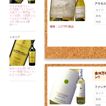
アラモス
さすが安旨ワイン
の“鉄板”コノスル!!
タイプ
人気ワイン専門誌『ワ
イン王国』で気鋭ソム
産地
リエから≪2度も!!
内容
≫5つ星★★★★★獲
得!!!
価格：2,277円 税込
イタリア
恐るべきお買い得!パ
ーカー激賞!目もくら
全30
むような美味しさ!
ン!!
ファンテ
タイプ
産地
内容