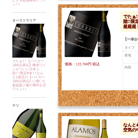
にする超濃縮果汁ワイ
ン!!
でたぁ
陸!!限
オーストラリア
超超超
【一本か
タイプ
産地
でたぁ!!【パーカー
価格：122,760円 税込
100点満点】獲得ワイ
内容
ンがついに日本上
陸!!限定8本!!なん
と2度目の【パーカー
100点満点】に輝いた
超超超ド級の傑作お宝
ワイン!!
チリ
なんと
空気の