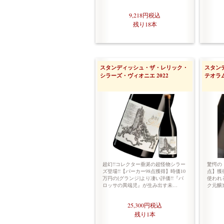
9,218円
税込
残り18本
スタンディッシュ・ザ・レリック・
スタン
シラーズ・ヴィオニエ 2022
テオラム
超幻!!コレクター垂涎の超怪物シラー
驚愕の
ズ登場!!【パーカー98点獲得】時価10
点】獲得
万円の[グランジ]より凄い評価!!『バ
使われ
ロッサの異端児』が生み出す未…
ク元醸
25,300円
税込
残り1本