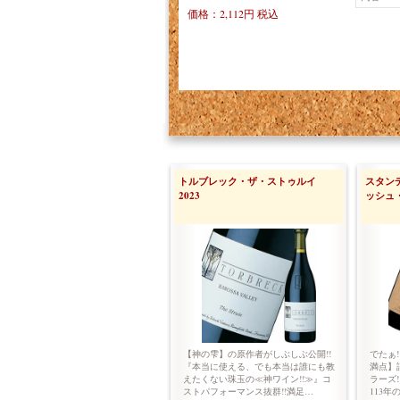
価格：2,112円 税込
トルブレック・ザ・ストゥルイ
スタン
2023
ッシュ・
【神の雫】の原作者がしぶしぶ公開!!
でたぁ!
『本当に使える、でも本当は誰にも教
満点】
えたくない珠玉の≪神ワイン!!≫』コ
ラーズ
ストパフォーマンス抜群!!満足…
113