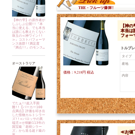
THE・フルーツ爆弾!!
【神の雫】の原作者が
しぶしぶ公開!!『本
【神の
当に使える、でも本当
本当は
は誰にも教えたくない
フォー
珠玉の≪神ワイン!!
≫』コストパフォーマ
ンス抜群!!満足度
トルブレ
『満点!!』のモンス…
タイプ
産地
オーストラリア
価格：9,218円 税込
内容
でたぁ!!超入手困
難!!【パーカー100
点満点】評価を叩き出
した怪物カルトシラー
ズ!!≪バロッサの異
端児≫が樹齢113年の
国宝級「老樹シラー
≪お値下
ズ」から造る超ド級の
至…