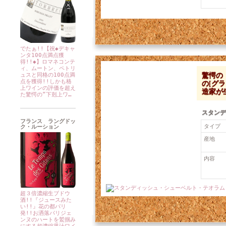
でたぁ!!【祝◆デキャ
ンタ100点満点獲
得!!◆】ロマネコンテ
ィ、ムートン、ペトリ
驚愕の
ュスと同格の100点満
の[グ
点を獲得!!しかも格
上ワインの評価を超え
造家が
た驚愕の“下剋上ワ…
スタンデ
フランス ラングドッ
タイプ
ク・ルーション
産地
内容
超３倍濃縮生ブドウ
酒!!『ジュースみた
価格：23,100円 税込
い!!』花の都パリ
発!!お洒落パリジェ
ンヌのハートを鷲掴み