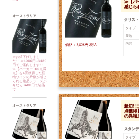
≫【パ
感じら
オーストラリア
クリス・
タイプ
産地
内容
価格：3,828円 税込
≪お値下げしまし
た!!≪4080円⇒3480
円でご案内します!!
≫【パーカー100点満
点】を4回獲得した怪
物ワインの片鱗が感じ
られる絶品シラーズが
今なら3480円で堪能
で…
超幻!
オーストラリア
点獲得
の異端
スタンデ
タイプ