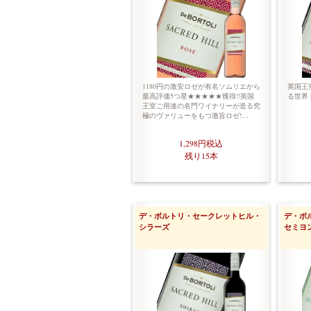
1180円の激安ロゼが有名ソムリエから
英国王
最高評価5つ星★★★★★獲得!!英国
る世界
王室ご用達の名門ワイナリーが造る究
極のヴァリューをもつ激旨ロゼ!…
1,298円
税込
残り15本
デ・ボルトリ・セークレットヒル・
デ・ボ
シラーズ
セミヨ