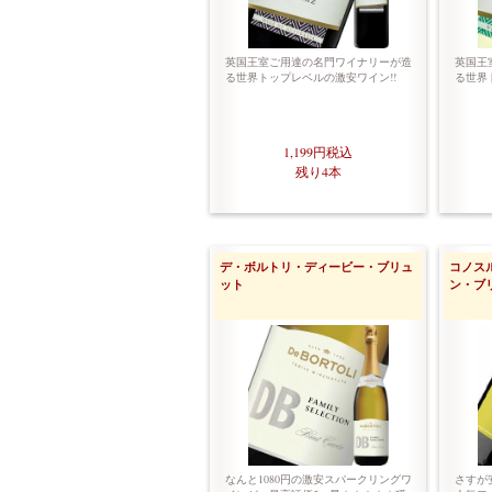
英国王室ご用達の名門ワイナリーが造
英国王
る世界トップレベルの激安ワイン!!
る世界
1,199円
税込
残り4本
デ・ボルトリ・ディービー・ブリュ
コノス
ット
ン・ブリ
なんと1080円の激安スパークリングワ
さすが