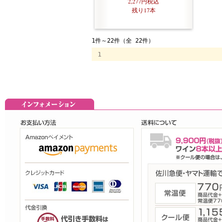
2,277円
税込
残り17本