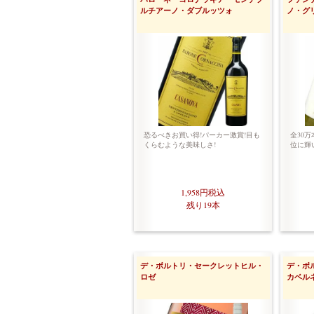
ルチアーノ・ダブルッツォ
ノ・グ
恐るべきお買い得!パーカー激賞!目も
全30
くらむような美味しさ!
位に輝
1,958円
税込
残り19本
デ・ボルトリ・セークレットヒル・
デ・ボ
ロゼ
カベル