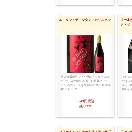
ル・タン・デ・ジタン・カリニャン
【一本
ク・ザ・
超３倍濃縮生ブドウ酒!!『ジュースみ
でたぁ!
たい!!』花の都パリ発!!お洒落パリジ
ワインが
ェンヌのハートを鷲掴みにする超濃縮
んと2
果汁ワイン!!
輝いた
1,749円
税込
残り7本
バローネ・コロナッキア・モンテプ
ファン