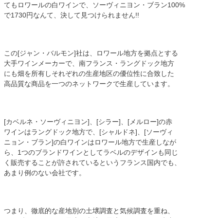
てもロワールの白ワインで、ソーヴィニヨン・ブラン100%
で1730円なんて、決して見つけられません!!
この[ジャン・バルモン]社は、ロワール地方を拠点とする
大手ワインメーカーで、南フランス・ラングドック地方
にも畑を所有しそれぞれの生産地区の優位性に合致した
高品質な商品を一つのネットワークで生産しています。
[カベルネ・ソーヴィニヨン]、[シラー]、[メルロー]の赤
ワインはラングドック地方で、[シャルドネ]、[ソーヴィ
ニョン・ブラン]の白ワインはロワール地方で生産しなが
ら、1つのブランドワインとしてラベルのデザインも同じ
く販売することが許されているというフランス国内でも、
あまり例のない会社です。
つまり、徹底的な産地別の土壌調査と気候調査を重ね、