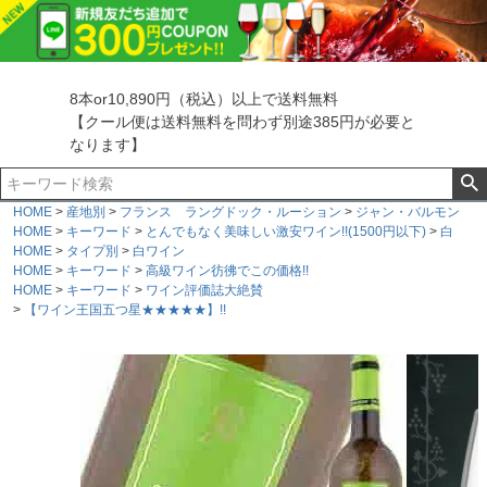
8本or10,890円（税込）以上で送料無料
【クール便は送料無料を問わず別途385円が必要と
なります】
HOME
産地別
フランス ラングドック・ルーション
ジャン・バルモン
HOME
キーワード
とんでもなく美味しい激安ワイン!!(1500円以下)
白
HOME
タイプ別
白ワイン
HOME
キーワード
高級ワイン彷彿でこの価格!!
HOME
キーワード
ワイン評価誌大絶賛
【ワイン王国五つ星★★★★★】!!