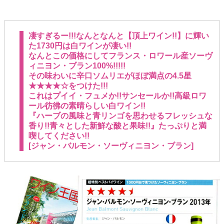
凄すぎるー!!!なんとなんと【頂上ワイン!!】に輝い
た1730円は白ワインが凄い!!
なんとこの価格にしてフランス・ロワール産ソーヴ
ィニヨン・ブラン100%!!!!!
その味わいに辛口ソムリエがほぼ満点の4.5星
★★★★☆をつけた!!!
これはプイイ・フュメか!!サンセールか!!高級ロワ
ール彷彿の素晴らしい白ワイン!!
『ハーブの風味と青リンゴを思わせるフレッシュな
香り!!青々とした新鮮な酸と果味!!』たっぷりと満
喫してください!!
[ジャン・バルモン・ソーヴィニヨン・ブラン]