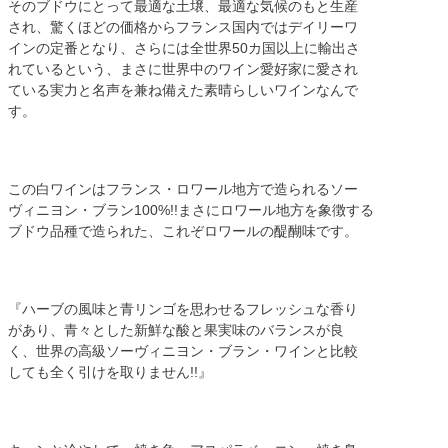
そのブドウにとって最適な土壌、最適な気候のもと生産
され、驚くほどの価格からフランス国内ではデイリーワ
インの定番となり、さらには全世界50カ国以上に輸出さ
れているという、まさに世界中のワイン愛好家に愛され
ている実力と名声を兼ね備えた素晴らしいワインなんで
す。
この白ワインはフランス・ロワール地方で造られるソー
ヴィニヨン・ブラン100%!!まさにロワール地方を象徴する
ブドウ品種で造られた、これぞロワールの醍醐味です。
『ハーブの風味と青リンゴを思わせるフレッシュな香り
があり、青々とした新鮮な酸と果実味のバランスが良
く、世界の高級ソーヴィニヨン・ブラン・ワインと比較
しても全く引けを取りません!!』