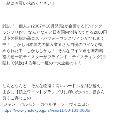
一緒にお買い求めください!!
雑誌『一個人』(2007年10月発売)が企画する[ワイング
ランプリ]で、なんとなんと日本国内で購入できる2000円
以下の屈指の高コストパフォーマンスワインがひしめく
中!!、しかも日本国内の輸入業者さん自慢のワインが集
められた中、しかもしかも!!、そんなワイン達を国内屈
指の超一流テイスターがブラインド・テイスティング(目
隠しで試飲)する年に一度の一大企画の中!!、
なんとなんと、そんな物凄く高いハードルを飛び越え、
まさに【頂上ワイン】グランプリに輝いたのは、皆さん
良くご存じこの
[ジャン・バルモン・カベルネ・ソーヴィニヨン]
https://www.ynstokyo.jp/fs/vins/11-50-133-0005/