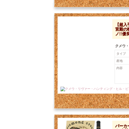
【超入
宮殿の
ノ!!
クメウ・
タイプ
産地
内容
価格：8,448円 税込
パーカー