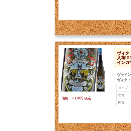
ヴィク
入荷!
インガ
ヴァイン
ヴィクト
タイプ
産地
価格：4,158円 税込
内容