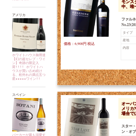
モンスタ
中、唯
アメリカ
ファルネ
No.23(20
タイプ
産地
価格：6,908円 税込
内容
ホワイトハウス御用達
【幻の超セレブ・ワイ
ン】奇跡の限定入
荷!!!! ホワイトハ
ウスが買い占め続け
る、桁外れの満点五つ
星★★★★★ワイン!!
スペイン
オーパ
メリカ
場合で
スター・
ン・オブ
パーカーが最も溺愛す