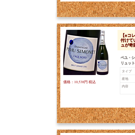
【※コ
付けて
ュが奇跡
ペユ・シ
リュット
タイプ
産地
価格：10,538円 税込
内容