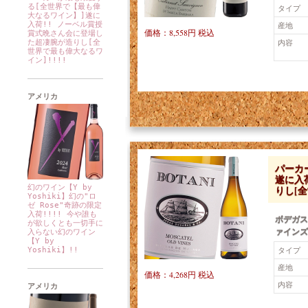
る[全世界で【最も偉
タイプ
大なるワイン】]遂に
入荷!! ノーベル賞授
産地
価格：8,558円 税込
賞式晩さん会に登場し
内容
た超凄腕が造りし[全
世界で最も偉大なるワ
イン]!!!!
アメリカ
パーカ
遂に入
幻のワイン【Y by
りし[
Yoshiki】幻の"ロ
ゼ Rose"奇跡の限定
入荷!!!! 今や誰も
ボデガス
が欲しくとも一切手に
ァインズ 
入らない幻のワイン
【Y by
タイプ
Yoshiki】!!
産地
価格：4,268円 税込
内容
アメリカ