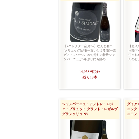
【※コレクター必見!!※】なんと名門
【超入手
[クリュッグ]が唯一買い付ける[超一流
両陛下
ピノ・ノワール100%]超幻の特級シャ
供され
ンパーニュが5年ぶりに奇跡の…
幻のピ
14,938円
税込
残り13本
シャンパーニュ・アンドレ・ロジ
ダイア
ェ・ブリュット グランド・レゼルヴ
ニック
グランクリュ NV
ニヨン 