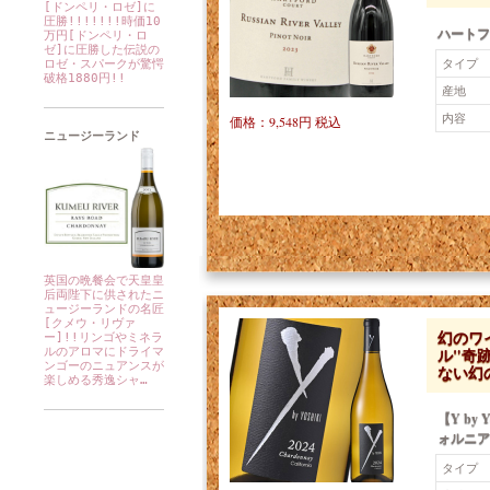
[ドンペリ・ロゼ]に
圧勝!!!!!!!時価10
ハートフ
万円[ドンペリ・ロ
ゼ]に圧勝した伝説の
タイプ
ロゼ・スパークが驚愕
破格1880円!!
産地
内容
価格：9,548円 税込
ニュージーランド
英国の晩餐会で天皇皇
后両陛下に供されたニ
ュージーランドの名匠
[クメウ・リヴァ
幻のワイ
ー]!!リンゴやミネラ
ル"奇
ルのアロマにドライマ
ンゴーのニュアンスが
ない幻の
楽しめる秀逸シャ…
【Y by
ォルニア 
タイプ