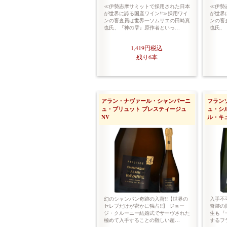
≪伊勢志摩サミットで採用された日本
≪伊勢
が世界に誇る国産ワイン!!≫採用ワイ
が世界
ンの審査員は世界一ソムリエの田崎真
ンの審
也氏、『神の雫』原作者といっ…
也氏、
1,419円
税込
残り6本
アラン・ナヴァール・シャンパーニ
フラン
ュ・ブリュット プレスティージュ
ュ・シ
NV
ル・キ
幻のシャンパン奇跡の入荷!!【世界の
入手不
セレブだけが密かに独占!!】 ジョー
奇跡の限
ジ・クルーニー結婚式でサーヴされた
生も『
極めて入手することの難しい超…
するフ