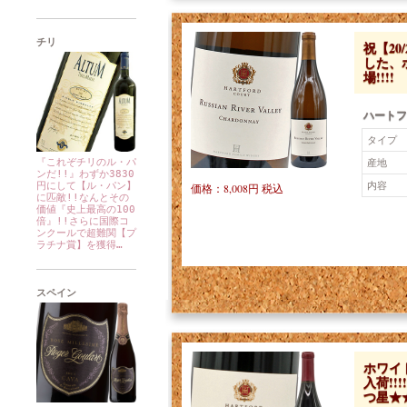
チリ
祝【20
した、
場!!!!
ハートフ
タイプ
産地
『これぞチリのル・パ
ンだ!!』わずか3830
内容
円にして【ル・パン】
価格：8,008円 税込
に匹敵!!なんとその
価値『史上最高の100
倍』!!さらに国際コ
ンクールで超難関【プ
ラチナ賞】を獲得…
スペイン
ホワイ
入荷!
つ星★