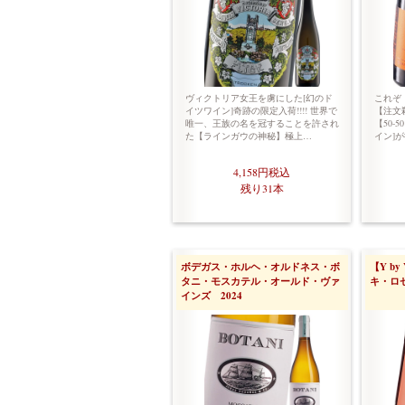
ヴィクトリア女王を虜にした[幻のド
これぞ
イツワイン]奇跡の限定入荷!!!! 世界で
【注文殺
唯一、王族の名を冠することを許され
【50-
た【ラインガウの神秘】極上…
イン]が
4,158円
税込
残り31本
ボデガス・ホルヘ・オルドネス・ボ
【Y by
タニ・モスカテル・オールド・ヴァ
キ・ロゼ
インズ 2024