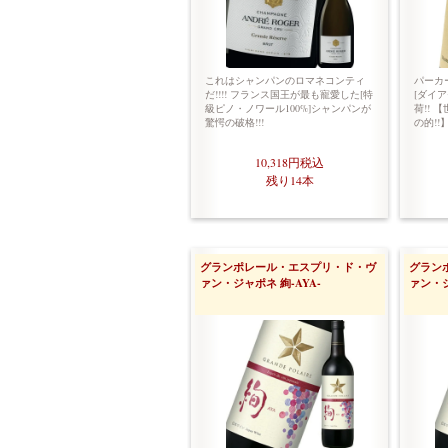
これはシャンパンのロマネコンティ
パーカー
だ!!!! フランス国王が最も寵愛した[特
[ダイ
級ピノ・ノワール100%]シャンパンが
荷!!
驚愕の破格!!!
の的!!
10,318円
税込
残り14本
グランポレール・エスプリ・ド・ヴ
グラン
ァン・ジャポネ 絢-AYA-
ァン・ジ