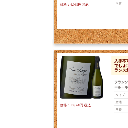
内容
価格：4,048円 税込
入手不
でしょ
ランス
フランソ
ール・キ
タイプ
産地
価格：13,068円 税込
内容