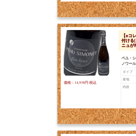
【※コ
付ける
ニュが
ペユ・シ
ノワール
タイプ
産地
価格：14,938円 税込
内容