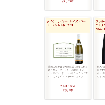
残り33本
クメウ・リヴァー・レイズ・ロー
ファル
ド・シャルドネ 2024
チンク
No.23(2
英国の晩餐会で天皇皇后両陛下に供さ
前人未
れたニュージーランドの名匠[クメ
得!!!
ウ・リヴァー]!!リンゴやミネラルのア
イン]遂
ロマにドライマンゴーのニュアン…
ワイン
7,128円
税込
残り9本