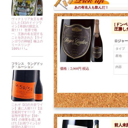
あの有名人も飲んだ！
ヴィクトリア女王を虜
にした[幻のドイツワ
[ドンペ
イン]奇跡の限定入
圧勝し
荷!!!! 世界で唯
一、王族の名を冠する
ことを許された【ライ
ロジャー
ンガウの神秘】極上の
リースリング
タイプ
100%!!!…
産地
フランス ラングドッ
内容
ク・ルーション
価格：2,068円 税込
これぞ【幻の大谷ワイ
ン】遂に入荷!!!【注
文殺到です!!!】 大
谷翔平選手が【50-
50】の偉業を成し遂
げた[お祝ワイン]が
前人未踏
待望の入荷!!!!