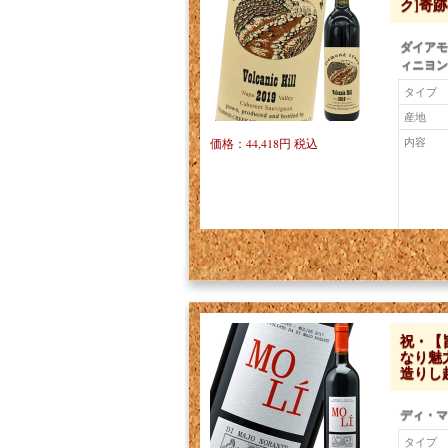
ク]奇
ダイアモ
ィニヨン 
タイプ
産地
内容
価格：44,418円 税込
祝・【
なり魅
造りし
ディ・マ
タイプ