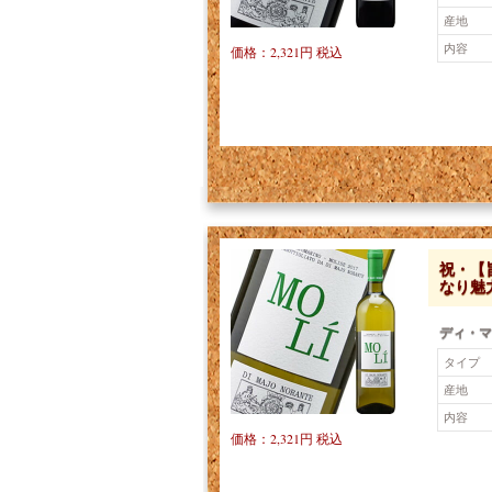
産地
内容
価格：2,321円 税込
祝・【
なり魅力
ディ・マ
タイプ
産地
内容
価格：2,321円 税込