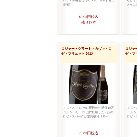
ハウス御用達【幻のシャルドネ】遂に
んとその
登場!!!!
さらに
8,008円
税込
残り17本
ロジャー・グラート・カヴァ・ロ
ロジャ
ゼ・ブリュット 2023
ゼ・ブリ
[ドンペリ・ロゼ]に圧勝!!!!!!!時価10万
[ドンペ
円[ドンペリ・ロゼ]に圧勝した伝説の
円[ド
ロゼ・スパークが驚愕破格1880円!!
ロゼ・ス
2,068円
税込