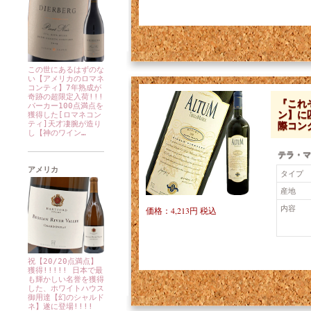
この世にあるはずのな
い【アメリカのロマネ
コンティ】7年熟成が
奇跡の超限定入荷!!!
『これ
パーカー100点満点を
ン】に
獲得した[ロマネコン
際コン
ティ]天才凄腕が造り
し【神のワイン…
テラ・マ
アメリカ
タイプ
産地
内容
価格：4,213円 税込
祝【20/20点満点】
獲得!!!!! 日本で最
も輝かしい名誉を獲得
した、ホワイトハウス
御用達【幻のシャルド
ネ】遂に登場!!!!