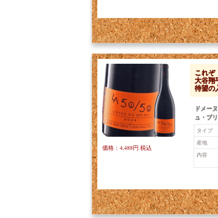
これぞ
大谷翔
待望の入
ドメーヌ
ュ・ブリ
タイプ
産地
価格：4,488円 税込
内容