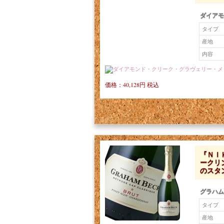
ダイアモ
タイプ
産地
内容
価格：40,128円 税込
『ＮＩ
ークリ
のスタ
グラハム
タイプ
産地