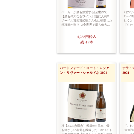
パーカーが最も溺愛する[全世界で
幻のワイ
【最も偉大なるワイン】]遂に入荷!!
Rose
ノーベル賞授賞式晩さん会に登場した
しくと
超凄腕が造りし[全世界で最も偉大…
【Y by 
4,268円
税込
残り8本
ハートフォード・コート・ロシア
テラ・
ン・リヴァー・シャルドネ 2024
2021
祝【20/20点満点】獲得!!!!! 日本で最
『これ
も輝かしい名誉を獲得した、ホワイト
3830