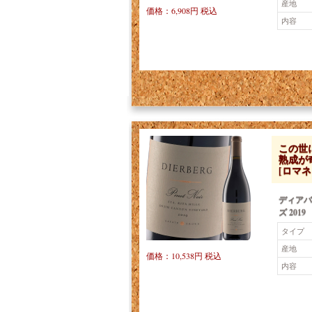
産地
価格：6,908円 税込
内容
この世
熟成が
[ロマ
ディアバ
ズ 2019
タイプ
産地
価格：10,538円 税込
内容