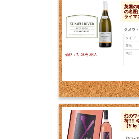
英国の
の名匠
ライマ
クメウ・
タイプ
産地
内容
価格：7,128円 税込
幻のワイ
荷!!
【Y by 
【Y by