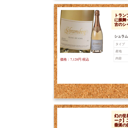
トラン
に振舞
古のシ
シュラム
タイプ
産地
内容
価格：7,128円 税込
幻の世
ーク】
垂涎の的