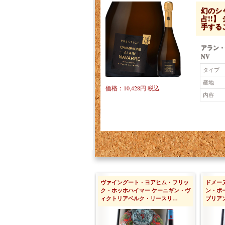
幻のシ
占!!
手する
アラン・
NV
タイプ
産地
価格：10,428円 税込
内容
ヴァイングート・ヨアヒム・フリッ
ドメー
ク・ホッホハイマー ケーニギン・ヴ
ン・ポ
ィクトリアベルク・リースリ…
ブリア