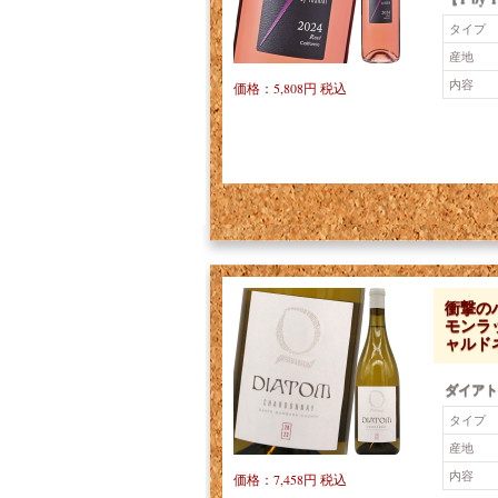
タイプ
産地
内容
価格：5,808円 税込
衝撃のパ
モンラ
ャルド
ダイアト
タイプ
産地
内容
価格：7,458円 税込