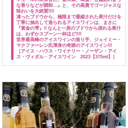
な香りなどが調和…』と、その高貴でゴージャスな
味わいを大絶賛!!!!
凍ったブドウから、極限まで凝縮された果汁だけを
丁寧に抽出して造られるアイスワインは、まさに
『黄金の雫』!! なんと一房のブドウから採れる果汁
は、わずかスプーン一杯ほど!!!!
世界最高峰のアイスワインの造り手、ジェイミー・
マクファーレン氏渾身の奇跡のアイスワイン!!!
［アイス・ハウス・ワイナリー・ノーザン・アイ
ス・ヴィダル・アイスワイン 2023【375ml】］