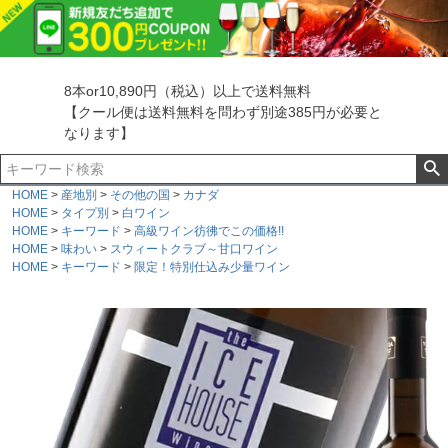
8本or10,890円（税込）以上で送料無料
【クール便は送料無料を問わず別途385円が必要と
なります】
HOME
産地別
その他の国
カナダ
HOME
タイプ別
白ワイン
HOME
キーワード
高級ワイン彷彿でこの価格!!
HOME
味わい
スウィートクラブ～甘口ワイン
HOME
キーワード
限定！特別仕込み少量ワイン