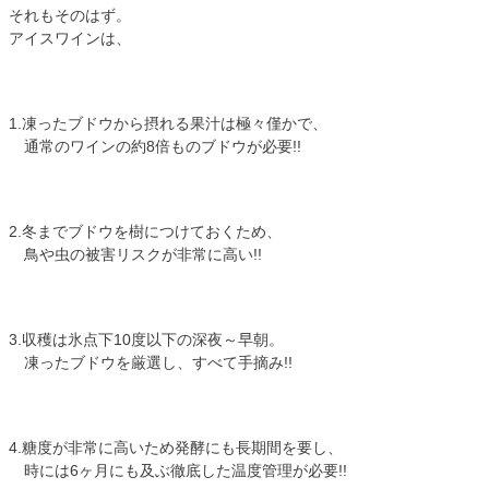
それもそのはず。
アイスワインは、
1.凍ったブドウから摂れる果汁は極々僅かで、
通常のワインの約8倍ものブドウが必要!!
2.冬までブドウを樹につけておくため、
鳥や虫の被害リスクが非常に高い!!
3.収穫は氷点下10度以下の深夜～早朝。
凍ったブドウを厳選し、すべて手摘み!!
4.糖度が非常に高いため発酵にも長期間を要し、
時には6ヶ月にも及ぶ徹底した温度管理が必要!!