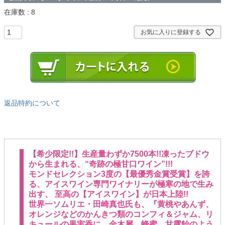
在庫数
8
お気に入りに登録する
返品特約について
【希少限定!!】生産量わずか7500本!!凍ったブドウ
から生まれる、“奇跡の極甘口ワイン”!!!
モンドセレクション3度の【最優秀金賞受賞】を誇
る、アイスワイン専門ワイナリーが極寒の地で生み
出す、 至高の【アイスワイン】が日本上陸!!
世界一ソムリエ・田崎真也氏も、『黄桃やあんず、
オレンジなどのかんきつ類のコンフィ＆ジャム、リ
キュールの果実香に、金木犀、蜂蜜、甘露飴のよう