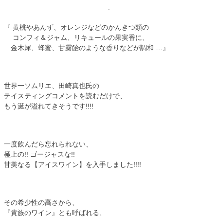
『 黄桃やあんず、オレンジなどのかんきつ類の
コンフィ＆ジャム、リキュールの果実香に、
金木犀、蜂蜜、甘露飴のような香りなどが調和 …』
世界一ソムリエ、田崎真也氏の
テイスティングコメントを読むだけで、
もう涎が溢れてきそうです!!!!
一度飲んだら忘れられない、
極上の!! ゴージャスな!!
甘美なる【アイスワイン】を入手しました!!!!
その希少性の高さから、
『貴族のワイン』とも呼ばれる、