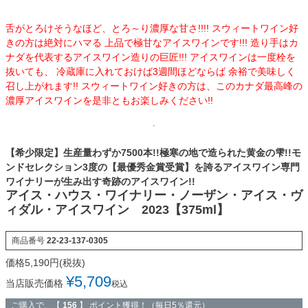
舌がとろけそうなほど、とろ～り濃厚な甘さ!!!! スウィートワイン好
きの方は絶対にハマる 上品で極甘なアイスワインです!!! 造り手はカ
ナダを代表するアイスワイン造りの巨匠!!! アイスワインは一度栓を
抜いても、 冷蔵庫に入れておけば3週間ほどならば 余裕で美味しく
召し上がれます!! スウィートワイン好きの方は、このカナダ最高峰の
濃厚アイスワインを是非ともお楽しみください!!
【希少限定】生産量わずか7500本!!極寒の地で造られた黄金の雫!!モ
ンドセレクション3度の【最優秀金賞受賞】を誇るアイスワイン専門
ワイナリーが生み出す奇跡のアイスワイン!!
アイス・ハウス・ワイナリー・ノーザン・アイス・ヴ
ィダル・アイスワイン 2023【375ml】
商品番号
22-23-137-0305
¥
5,709
当店販売価格
税込
ご購入で、【
156
】 ポイント獲得！（毎日5％還元）