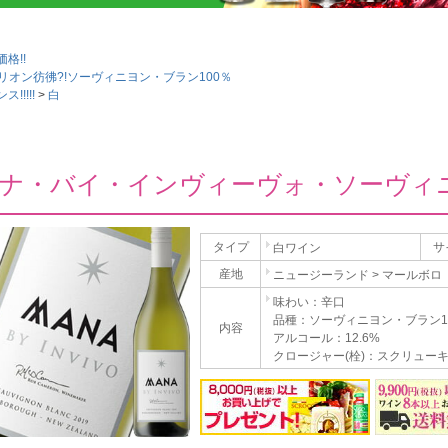
格!!
リオン彷彿?!ソーヴィニヨン・ブラン100％
!!!!
白
ナ・バイ・インヴィーヴォ・ソーヴィニヨ
タイプ
サ
白ワイン
産地
ニュージーランド > マールボロ
味わい：辛口
品種：ソーヴィニヨン・ブラン1
内容
アルコール：12.6%
クロージャー(栓)：スクリュー