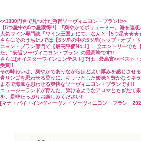
<<1000円台で見つけた激旨ソーヴィニヨン・ブラン!!>>
【5つ星中の5つ星獲得!!】『爽やかでボリューミー。海を連想
人気ワイン専門誌『ワイン王国』にて、なんと【5つ星★★★★
さらにそのうち1つでは【5ツ星の中の5ツ星(トップ・オブ・
ニヨン・ブラン部門で【最高評価No.1】、全エントリーでも
た、“安旨ソーヴィニヨン・ブラン”の最高峰です!!
さらに[オイスターワインコンテスト]では、最高賞<<ベスト・
受賞!!
その味わいは、爽やかでありながらほどよい厚みを感じさせる
青リンゴを思わせる香りに、キリッとした酸味と豊かなミネラ
まるで海風を思わせる爽快なソーヴィニヨン・ブランです!!
ニュージーランドが育んだ、弾けるようなアロマともぎたて果
を、是非たっぷりお楽しみください!!
[マナ・バイ・インヴィーヴォ・ソーヴィニヨン・ブラン 2025