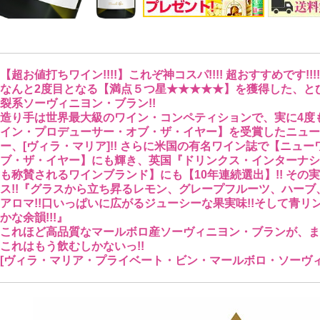
【超お値打ちワイン!!!!】これぞ神コスパ!!!! 超おすすめです!!!!
なんと2度目となる【満点５つ星★★★★★】を獲得した、と
裂系ソーヴィニヨン・ブラン!!
造り手は世界最大級のワイン・コンペティションで、実に4度
イン・プロデューサー・オブ・ザ・イヤー】を受賞したニュー
ー、[ヴィラ・マリア]!! さらに米国の有名ワイン誌で【ニュ
ブ・ザ・イヤー】にも輝き、英国『ドリンクス・インターナシ
も称賛されるワインブランド】にも【10年連続選出】!! その
ス!!『グラスから立ち昇るレモン、グレープフルーツ、ハー
アロマ!!口いっぱいに広がるジューシーな果実味!!そして青
かな余韻!!!』
これほど高品質なマールボロ産ソーヴィニヨン・ブランが、まさか
これはもう飲むしかないっ!!
[ヴィラ・マリア・プライベート・ビン・マールボロ・ソーヴィニ