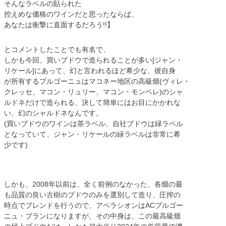
そんなラベルの貼られた
控えめな価格のワインだと思ったならば、
あなたは衝撃に直面するだろう!!】
とコメントしたことでも有名で、
しかも今回、買いブドウで造られることが多い[ジャン・
リケール]にあって、幻と言われるほど希少な、彼自身
が所有するブルゴーニュはマコネー地区の高級畑(ヴィレ・
クレッセ、マコン・リュリー、マコン・モンベレ)のシャ
ルドネだけで造られる、決して簡単にはお目にかかれな
い、幻のシャルドネなんです。
(買いブドウのワインは茶ラベル、自社ブドウは緑ラベル
となっていて、ジャン・リケールの緑ラベルは非常に希
少です)
しかも、2008年以前は、全く前例のなかった、各畑の最
も品質の良い古樹のブドウのみを選別して造り、圧搾の
時点でブレンドを行うので、アペラシオンはACブルゴー
ニュ・ブランになりますが、その中身は、この最高級畑