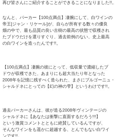
再び皆さんにご紹介することができることになりました!!。
なんと、パーカー【100点満点】凄腕にして、白ワインの
帝王[ジャン・リケール]が、自らが所有する数々の優良
畑の中で、最も品質の良い古樹の最高の状態で収穫され
たブドウだけを選りすぐり、過去前例のない、史上最高
の白ワインを造ったんです!!。
【100点満点】凄腕の彼にとって、低収量で濃縮したブ
ドウが収穫できた、あまりにも超大当たり年となった
2008年を記憶に残すべく造られた、まさにブルゴーニュ・
シャルドネにとっての【幻の神の雫】というわけです!!。
過去パーカーさんは、彼が造る2008年ヴィンテージの
シャルドネに【あなたは衝撃に直面するだろう!!!】
という激賞コメントとともに絶賛しているんですが、
そんなワインをも遥かに超越する、とんでもない白ワイ
ンです!!。