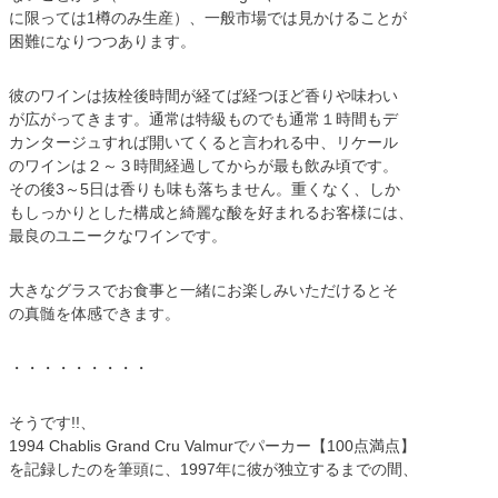
に限っては1樽のみ生産）、一般市場では見かけることが
困難になりつつあります。
彼のワインは抜栓後時間が経てば経つほど香りや味わい
が広がってきます。通常は特級ものでも通常１時間もデ
カンタージュすれば開いてくると言われる中、リケール
のワインは２～３時間経過してからが最も飲み頃です。
その後3～5日は香りも味も落ちません。重くなく、しか
もしっかりとした構成と綺麗な酸を好まれるお客様には、
最良のユニークなワインです。
大きなグラスでお食事と一緒にお楽しみいただけるとそ
の真髄を体感できます。
・・・・・・・・・
そうです!!、
1994 Chablis Grand Cru Valmurでパーカー【100点満点】
を記録したのを筆頭に、1997年に彼が独立するまでの間、