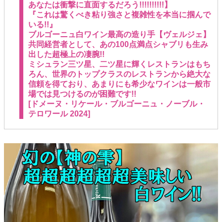
あなたは衝撃に直面するだろう!!!!!!!!!!】
『これは驚くべき粘り強さと複雑性を本当に掴んで
いる!!』
ブルゴーニュ白ワイン最高の造り手【ヴェルジェ】
共同経営者として、あの100点満点シャブリも生み
出した超極上の凄腕!!
ミシュラン三ツ星、二ツ星に輝くレストランはもち
ろん、世界のトップクラスのレストランから絶大な
信頼を得ており、あまりにも希少なワインは一般市
場では見つけるのが困難です!!
[ドメーヌ・リケール・ブルゴーニュ・ノーブル・
テロワール 2024]