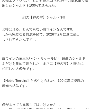
の極上ブドウだけ、しかも超大当り2024年の低収量で濃
縮したシャルドネ100%で造られた、
幻の【神の雫】シャルドネ!!
と呼ばれる、とんでもない白ワインなんです!!。
しかも完璧なる熟成を経て、2026年2月に遂に蔵出
しされてきたんです!!。
白ワインの帝王[ジャン・リケール]が、最高のシャルド
ネだけを集めて造られた、まさに【神の雫】と呼ぶに
相応しい大傑作です。
【Noble Terroirs】と名付けられた、100点満点凄腕の
叡知の結晶です。
何があっても見逃してはいけません!!。