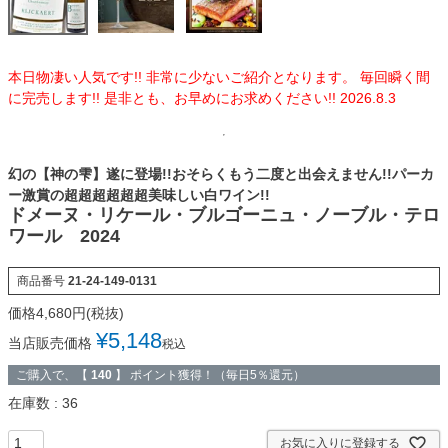
本日物凄い人気です!! 非常に少ないご紹介となります。 毎回瞬く間
に完売します!! 是非とも、お早めにお求めください!! 2026.8.3
幻の【神の雫】遂に登場!!おそらくもう二度と出会えません!!パーカ
ー激賞の超超超超超超美味しい白ワイン!!
ドメーヌ・リケール・ブルゴーニュ・ノーブル・テロ
ワール 2024
商品番号
21-24-149-0131
¥
5,148
当店販売価格
税込
ご購入で、【
140
】 ポイント獲得！（毎日5％還元）
在庫数
36
お気に入りに登録する