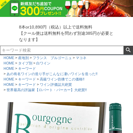
8本or10,890円（税込）以上で送料無料
【クール便は送料無料を問わず別途385円が必要と
なります】
HOME
産地別
フランス ブルゴーニュ
マコネ
HOME
タイプ別
白ワイン
HOME
キーワード
あの有名ワインの造り手がこんなに凄いワインを造った!!
HOME
キーワード
高級ワイン彷彿でこの価格!!
HOME
キーワード
ワイン評価誌大絶賛
世界最高の評論家【ロバート・パーカー】大絶賛!!