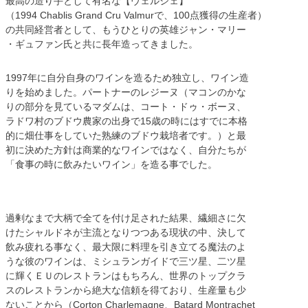
最高の造り手として有名な【ヴェルジェ】
（1994 Chablis Grand Cru Valmurで、100点獲得の生産者）
の共同経営者として、もうひとりの英雄ジャン・マリー
・ギュファン氏と共に長年造ってきました。
1997年に自分自身のワインを造るため独立し、ワイン造
りを始めました。パートナーのレジーヌ（マコンのかな
りの部分を見ているマダムは、コート・ドゥ・ボーヌ、
ラドワ村のブドウ農家の出身で15歳の時にはすでに本格
的に畑仕事をしていた熟練のブドウ栽培者です。）と最
初に決めた方針は商業的なワインではなく、自分たちが
「食事の時に飲みたいワイン」を造る事でした。
過剰なまで大柄で全てを付け足された結果、繊細さに欠
けたシャルドネが主流となりつつある現状の中、決して
飲み疲れる事なく、最大限に料理を引き立てる魔法のよ
うな彼のワインは、ミシュランガイドで三ツ星、二ツ星
に輝くＥＵのレストランはもちろん、世界のトップクラ
スのレストランから絶大な信頼を得ており、生産量も少
ないことから（Corton Charlemagne、Batard Montrachet