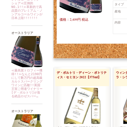
シェア≪圧倒的
タイプ
NO.1!!≫革新的で高
品質のプレミアム・ノ
産地
ンアルコールワインが
日本上陸!!!!!!!
価格：2,409円 税込
内容
オーストラリア
≪最高賞トロフィー獲
デ・ボルトリ・ディーン・ボトリテ
ウィン
得!!≫なんと2190円
ィス・セミヨン 2022【375ml】
ラ・シラ
にして数万円の超高級
カルトスパークリング
ワインに匹敵!!英国
王室ご用達ワイナリー
[デ・ボルトリ]が造
る絶品ロゼスパー…
オーストラリア