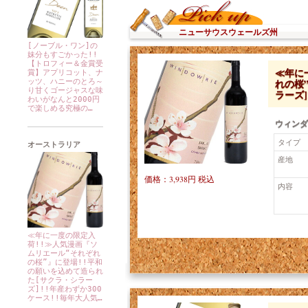
ニューサウスウェールズ州
[ノーブル・ワン]の
妹分もすごかった!!
【トロフィー＆金賞受
≪年に
賞】アプリコット、ナ
れの桜
ッツ、ハニーのとろ～
り甘くゴージャスな味
ラーズ]
わいがなんと2000円
で楽しめる究極の…
ウィンダ
タイプ
オーストラリア
産地
価格：3,938円 税込
内容
≪年に一度の限定入
荷!!≫人気漫画『ソ
ムリエール“それぞれ
の桜”』に登場!!平和
の願いを込めて造られ
た[サクラ・シラー
ズ]!!年産わずか300
ケース!!毎年大人気…