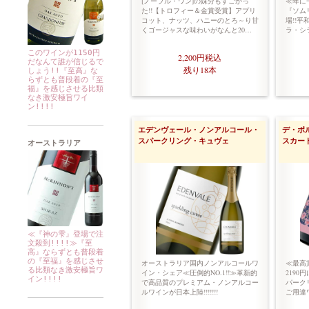
[ノーブル・ワン]の妹分もすごかっ
≪年に
た!!【トロフィー＆金賞受賞】アプリ
『ソム
コット、ナッツ、ハニーのとろ～り甘
場!!
くゴージャスな味わいがなんと20…
ラ・シラ
このワインが1150円
2,200円
税込
だなんて誰が信じるで
残り18本
しょう!!『至高』な
らずとも普段着の『至
福』を感じさせる比類
なき激安極旨ワイ
ン!!!!
エデンヴェール・ノンアルコール・
デ・ボ
スパークリング・キュヴェ
スカー
オーストラリア
≪『神の雫』登場で注
文殺到!!!!≫『至
高』ならずとも普段着
の『至福』を感じさせ
オーストラリア国内ノンアルコールワ
≪最高
る比類なき激安極旨ワ
イン・シェア≪圧倒的NO.1!!≫革新的
219
イン!!!!
で高品質のプレミアム・ノンアルコー
パーク
ルワインが日本上陸!!!!!!!
ご用達