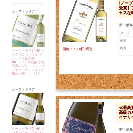
[ノー
受賞】
ャスな
オーストラリア
デ・ボル
タイプ
産地
内容
価格：2,200円 税込
オーストラリア国内ノ
ンアルコールワイン・
シェア≪圧倒的
NO.1!!≫革新的で高
品質のプレミアム・ノ
ンアルコールワインが
日本上陸!!!!!!!
オーストラリア
≪最高
高級カ
イナリ
オーストラリア国内ノ
デ・ボル
ンアルコールワイン・