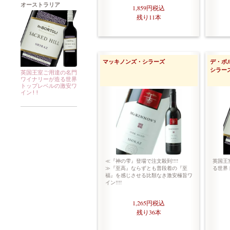
オーストラリア
1,859円
税込
残り11本
マッキノンズ・シラーズ
デ・ボ
シラー
英国王室ご用達の名門
ワイナリーが造る世界
トップレベルの激安ワ
イン!!
≪『神の雫』登場で注文殺到!!!!
英国王
≫『至高』ならずとも普段着の『至
る世界
福』を感じさせる比類なき激安極旨ワ
イン!!!!
1,265円
税込
残り36本